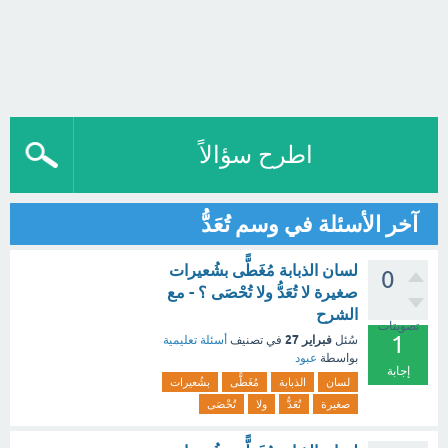
اطرح سؤالاً
آخر الأسئلة في وسم تُعَدُّ
لسان الذبابة مُغَطًّى بشُعيرات
0
صغيرة لا تُعَدُّ ولا تُحْصَى ؟ - مع
الشرح
تصويتات
1
فبراير 27
سُئل
في تصنيف
أسئلة تعليمية
بواسطة
عبود
إجابة
لسان
الذبابة
مُغَطًّى
بشُعيرات
صغيرة
تُعَدُّ
ولا
تُحْصَى