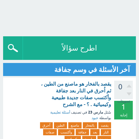
اطرح سؤالاً
آخر الأسئلة في وسم جفافة
يقصد بالفخار هو ماصنع من الطين ،
0
ثم اُحرق في النار بعد جفافة
وأكتسب صفات جديدة طبيعية
تصويتات
وكيميائية . ؟ - مع الشرح
1
مارس 23
سُئل
في تصنيف
أسئلة تعليمية
إجابة
بواسطة
عبود
يقصد
بالفخار
ماصنع
الطين
اُحرق
النار
بعد
جفافة
وأكتسب
صفات