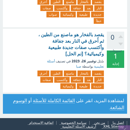
يقصد
بالفخار
ماصنع
الطين
اُحرق
النار
بعد
جفافة
وأكتسب
صفات
جديدة
طبيعية
وكيميائية
صواب
خطأ
يقصد بالفخار هو ماصنع من الطين ،
0
ثم اُحرق في النار بعد جفافة
وأكتسب صفات جديدة طبيعية
تصويتات
وكيميائية؟ [تم الحل]
1
نوفمبر 26، 2023
سُئل
في تصنيف
أسئلة
إجابة
تعليمية
بواسطة
صبا
يقصد
بالفخار
ماصنع
الطين
اُحرق
النار
بعد
جفافة
وأكتسب
صفات
جديدة
طبيعية
وكيميائية
لمشاهدة المزيد، انقر على
القائمة الكاملة للأسئلة
أو
الوسوم
الشائعة
.
اتصل بنا
من نحن
سياسة الخصوصية
اتفاقية الاستخدام
XML Sitemap
أرشيف الأسئلة التعليمية