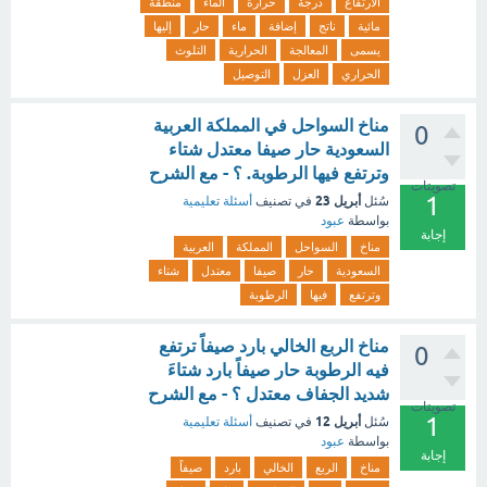
الارتفاع
درجة
حرارة
الماء
منطقة
مائية
ناتج
إضافة
ماء
حار
إليها
يسمى
المعالجة
الحرارية
التلوث
الحراري
العزل
التوصيل
مناخ السواحل في المملكة العربية
0
السعودية حار صيفا معتدل شتاء
وترتفع فيها الرطوبة. ؟ - مع الشرح
تصويتات
1
أبريل 23
سُئل
في تصنيف
أسئلة تعليمية
بواسطة
عبود
إجابة
مناخ
السواحل
المملكة
العربية
السعودية
حار
صيفا
معتدل
شتاء
وترتفع
فيها
الرطوبة
مناخ الربع الخالي بارد صيفاً ترتفع
0
فيه الرطوبة حار صيفاً بارد شتاءَ
شديد الجفاف معتدل ؟ - مع الشرح
تصويتات
1
أبريل 12
سُئل
في تصنيف
أسئلة تعليمية
بواسطة
عبود
إجابة
مناخ
الربع
الخالي
بارد
صيفاً