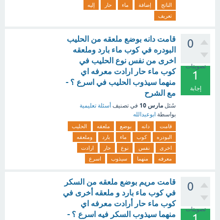
الناتج
إضافة
ماء
حار
إليه
تعريف
قامت دانه بوضع ملعقه من الحليب
0
البودره في كوب ماء بارد وملعقه
اخرى من نفس نوع الحليب في
تصويتات
كوب ماء حار ارادت معرفه اي
1
منهما سيذوب الحليب في اسرع ؟ -
إجابة
مع الشرح
مارس 10
سُئل
في تصنيف
أسئلة تعليمية
بواسطة
ابوعبدالله
قامت
دانه
بوضع
ملعقه
الحليب
البودره
كوب
ماء
بارد
وملعقه
اخرى
نفس
نوع
حار
ارادت
معرفه
منهما
سيذوب
اسرع
قامت مريم بوضع ملعقه من السكر
0
في كوب ماء بارد و ملعقه أخرى في
كوب ماء حار أرادت معرفه اي
تصويتات
منهما سيذوب السكر فيه اسرع ؟ -
1