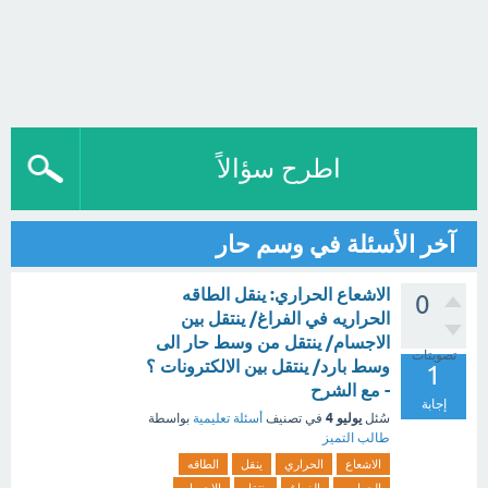
اطرح سؤالاً
آخر الأسئلة في وسم حار
الاشعاع الحراري: ينقل الطاقه
0
الحراريه في الفراغ/ ينتقل بين
الاجسام/ ينتقل من وسط حار الى
تصويتات
وسط بارد/ ينتقل بين الالكترونات ؟
1
- مع الشرح
إجابة
يوليو 4
سُئل
في تصنيف
أسئلة تعليمية
بواسطة
طالب التميز
الاشعاع
الحراري
ينقل
الطاقه