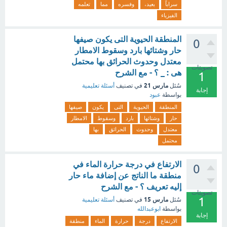
سراباً
بعيد،
وفسره
مما
تعلمه
الفيزياء
المنطقة الحيوية التى يكون صيفها
0
حار وشتائها بارد وسقوط الامطار
معتدل وحدوث الحرائق بها محتمل
تصويتات
هى : _ ؟ - مع الشرح
1
مارس 21
سُئل
في تصنيف
أسئلة تعليمية
إجابة
بواسطة
عبود
المنطقة
الحيوية
التى
يكون
صيفها
حار
وشتائها
بارد
وسقوط
الامطار
معتدل
وحدوث
الحرائق
بها
محتمل
الارتفاع في درجة حرارة الماء في
0
منطقة ما الناتج عن إضافة ماء حار
إليه تعريف ؟ - مع الشرح
تصويتات
1
مارس 15
سُئل
في تصنيف
أسئلة تعليمية
بواسطة
ابوعبدالله
إجابة
الارتفاع
درجة
حرارة
الماء
منطقة