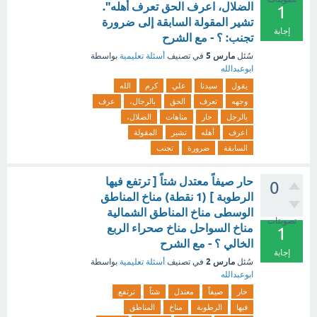
الضلال، اعرف الحق تعرف أهله".
1
تشير المقولة السابقة إلى ضرورة
إجابة
تجنب: ؟ - مع الشرح
مارس 5
سُئل
في تصنيف
أسئلة تعليمية
بواسطة
ابوعبدالله
يقول
سيدنا
علي
كرم
الله
وجهه
تعرف
الحق
بالرجال،
عرف
بالرجل
حار
متاهات
الضلال،
اعرف
أهله
تشير
المقولة
السابقة
ضرورة
تجنب
حار صيفاً معتدل شتاً [ ترتفع فيها
0
الرطوبة ] (1 نقطة) مناخ المناطق
الوسطى مناخ المناطق الشمالية
تصويتات
مناخ السواحل مناخ صحراء الربع
1
الخالي ؟ - مع الشرح
إجابة
مارس 2
سُئل
في تصنيف
أسئلة تعليمية
بواسطة
ابوعبدالله
حار
صيفاً
معتدل
شتاً
ترتفع
فيها
الرطوبة
مناخ
المناطق