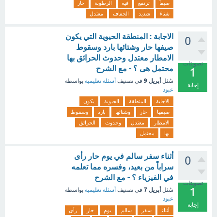
صيفاً
ترتفع
فيه
الرطوبة
حار
شتاءَ
شديد
الجفاف
معتدل
الاجابة : المنطقة الحيوية التي يكون
0
صيفها حار وشتائها بارد وسقوط
الامطار معتدل وحدوث الحرائق بها
تصويتات
محتمل هى ؟ - مع الشرح
1
أبريل 9
سُئل
في تصنيف
أسئلة تعليمية
بواسطة
إجابة
عبود
الاجابة
المنطقة
الحيوية
يكون
صيفها
حار
وشتائها
بارد
وسقوط
الامطار
معتدل
وحدوث
الحرائق
بها
محتمل
أثناء سفر سالم في يوم حار رأى
0
سراباً من بعيد، وفسره مما تعلمه
في الفيزياء ؟ - مع الشرح
تصويتات
1
أبريل 7
سُئل
في تصنيف
أسئلة تعليمية
بواسطة
عبود
إجابة
أثناء
سفر
سالم
يوم
حار
رأى