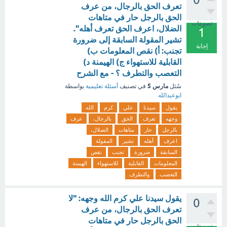
تعرف الحق بالرجال، من عرف
الحق بالرجل حار في متاهات
تصويتات
الضلال، اعرف الحق تعرف أهله".
1
تشير المقولة السابقة إلى ضرورة
إجابة
تجنب: أ) نقص المعلومات ب)
القابلية للاستهواء ج) الهيمنة د)
التعصب والتطرف ؟ - مع الشرح
مارس 5
سُئل
في تصنيف
أسئلة تعليمية
بواسطة
ابوعبدالله
يقول
سيدنا
علي
كرم
الله
وجهه
تعرف
الحق
بالرجال،
عرف
بالرجل
حار
متاهات
الضلال،
اعرف
أهله
تشير
المقولة
السابقة
ضرورة
تجنب
نقص
المعلومات
القابلية
للاستهواء
الهيمنة
التعصب
والتطرف
يقول سيدنا علي كرم الله وجهه: "لا
0
تعرف الحق بالرجال، من عرف
الحق بالرجل حار في متاهات
تصويتات