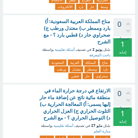
الحراريه
الفراغ
ينتقل
الاجسام
وسط
حار
بارد
الالكترونات
مناخ المملكة العربية السعودية: أ)
0
بارد وممطر ب) معتدل ورطب ج)
صحراوي حار د) قطبي بارد ؟ - مع
تصويتات
الشرح
1
يونيو 2
سُئل
في تصنيف
أسئلة تعليمية
بواسطة
إجابة
باحث المعرفة
مناخ
المملكة
العربية
السعودية
بارد
وممطر
معتدل
ورطب
صحراوي
حار
قطبي
الارتفاع في درجة حرارة الماء في
0
منطقة مائية ناتج عن إضافة ماء حار
إليها يسمى: أ) المعالجة الحرارية ب)
تصويتات
التلوث الحراري ج) العزل الحراري
1
د) التوصيل الحراري ؟ - مع الشرح
إجابة
مايو 27
سُئل
في تصنيف
أسئلة تعليمية
بواسطة
منارة العلم