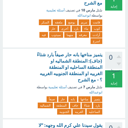
مع الشرح
إجابة
مارس 10
سُئل
في تصنيف
أسئلة تعليمية
بواسطة
ابوعبدالله
قامت
مريم
بوضع
ملعقه
السكر
كوب
ماء
بارد
أخرى
حار
أرادت
معرفه
منهما
سيذوب
فيه
اسرع
يتميز مناخها بانه حار صيفاً بارد شتاءً
0
(جاف): المنطقة الشماليه او
المنطقة الساحليه او المنطقة
تصويتات
الغربيه او المنطقة الجنوبيه الغربيه
1
؟ - مع الشرح
إجابة
مارس 7
سُئل
في تصنيف
أسئلة تعليمية
بواسطة
ابوعبدالله
يتميز
مناخها
بانه
حار
صيفاً
بارد
شتاءً
جاف
المنطقة
الشماليه
الساحليه
الغربيه
الجنوبيه
يقول سيدنا علي كرم الله وجهه: "لا
0