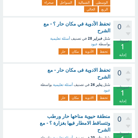
الوسطى
الشمالية
السواحل
صحراء
الربع
الخالي
تحفظ الأدوية في مكان حار ؟ - مع
0
الشرح
فبراير 28
سُئل
في تصنيف
أسئلة تعليمية
تصويتات
بواسطة
عبود
1
تحفظ
الأدوية
مكان
حار
إجابة
تحفظ الادوية فى مكان حار - مع
0
الشرح
يناير 26
سُئل
في تصنيف
أسئلة تعليمية
بواسطة
تصويتات
عبود
1
تحفظ
الادوية
مكان
حار
إجابة
منطقة حيوية مناخها حار ورطب
0
وتتساقط الامطار فيها بغزارة ؟ - مع
الشرح
تصويتات
يناير 20
سُئل
في تصنيف
أسئلة تعليمية
بواسطة