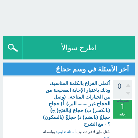
اطرح سؤالاً
آخر الأسئلة في وسم حجاجُ
أكملي الفراغ بالكلمة المناسبة،
0
وذلك باختيار الإجابة الصحيحة من
بين الخيارات المتاحة. (وصل
تصويتات
الحجاج غير ........ البر.) أ) حجاجِ
1
(بالكسر) ب) حجاجَ (بالفتح) ج)
إجابة
حجاجُ (بالضم) د) حجاجْ (بالسكون)
؟ - مع الشرح
مايو 6
سُئل
في تصنيف
أسئلة تعليمية
بواسطة
عبود