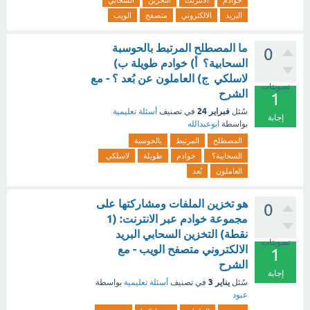
خوادم
الانترنت
التخزين
السحابي
البريد
الالكتروني
متصفح
الويب
ما المصطلح المرتبط بالحوسبة
0
السحابية؟ أ) خوادم طويلة ب)
لاسلكي ج) العاملون عن بُعد ؟ - مع
تصويتات
الشرح
1
فبراير 24
سُئل
في تصنيف
أسئلة تعليمية
إجابة
بواسطة
ابوعبدالله
المصطلح
المرتبط
بالحوسبة
السحابية؟
خوادم
طويلة
لاسلكي
العاملون
بُعد
هو تخزين الملفات ومشاركتها على
0
مجموعة خوادم عبر الانترنت: (1
نقطة) التخزين السحابي البريد
تصويتات
الالكتروني متصفح الويب - مع
1
الشرح
إجابة
يناير 3
سُئل
في تصنيف
أسئلة تعليمية
بواسطة
عبود