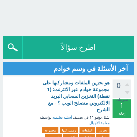
اطرح سؤالاً
آخر الأسئلة في وسم خوادم
هو تخزين الملفات ومشاركتها على
0
مجموعة خوادم عبر الانترنت: (1
نقطة) التخزين السحابي البريد
تصويتات
الالكتروني متصفح الويب ؟ - مع
1
الشرح
إجابة
يونيو 11
سُئل
في تصنيف
أسئلة تعليمية
بواسطة
معلمة الأجيال
تخزين
الملفات
ومشاركتها
مجموعة