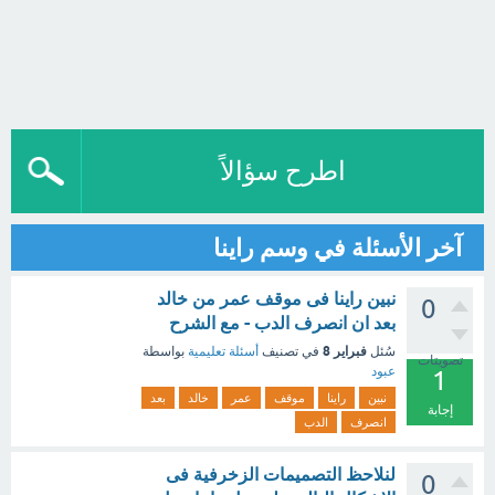
اطرح سؤالاً
آخر الأسئلة في وسم راينا
نبين راينا فى موقف عمر من خالد
0
بعد ان انصرف الدب - مع الشرح
فبراير 8
سُئل
في تصنيف
أسئلة تعليمية
بواسطة
تصويتات
عبود
1
نبين
راينا
موقف
عمر
خالد
بعد
إجابة
انصرف
الدب
لنلاحظ التصميمات الزخرفية فى
0