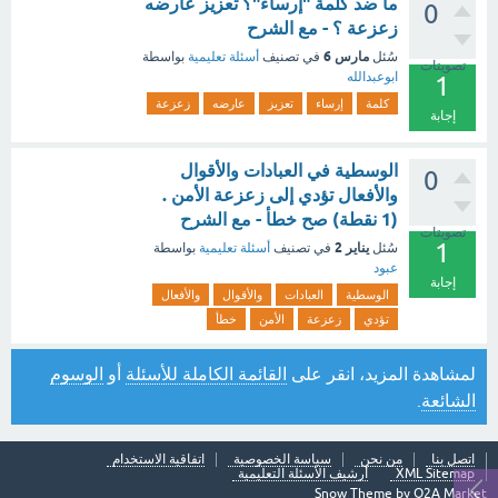
ما ضد كلمة "إرساء"؟ تعزيز عارضه
0
زعزعة ؟ - مع الشرح
مارس 6
سُئل
في تصنيف
أسئلة تعليمية
بواسطة
تصويتات
ابوعبدالله
1
كلمة
إرساء
تعزيز
عارضه
زعزعة
إجابة
الوسطية في العبادات والأقوال
0
والأفعال تؤدي إلى زعزعة الأمن .
(1 نقطة) صح خطأ - مع الشرح
تصويتات
1
يناير 2
سُئل
في تصنيف
أسئلة تعليمية
بواسطة
عبود
إجابة
الوسطية
العبادات
والأقوال
والأفعال
تؤدي
زعزعة
الأمن
خطأ
لمشاهدة المزيد، انقر على
القائمة الكاملة للأسئلة
أو
الوسوم
الشائعة
.
اتصل بنا
من نحن
سياسة الخصوصية
اتفاقية الاستخدام
XML Sitemap
أرشيف الأسئلة التعليمية
Snow Theme by
Q2A Market