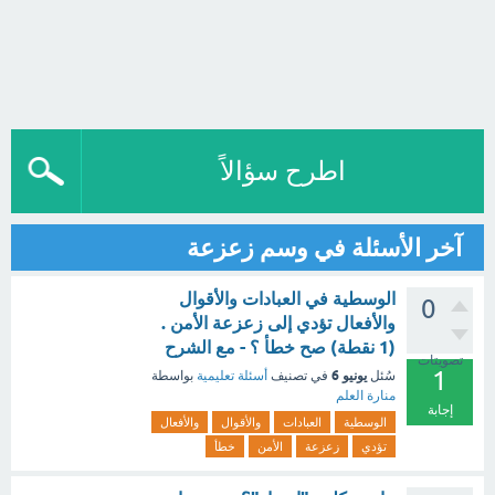
اطرح سؤالاً
آخر الأسئلة في وسم زعزعة
الوسطية في العبادات والأقوال
0
والأفعال تؤدي إلى زعزعة الأمن .
(1 نقطة) صح خطأ ؟ - مع الشرح
تصويتات
1
يونيو 6
سُئل
في تصنيف
أسئلة تعليمية
بواسطة
منارة العلم
إجابة
الوسطية
العبادات
والأقوال
والأفعال
تؤدي
زعزعة
الأمن
خطأ