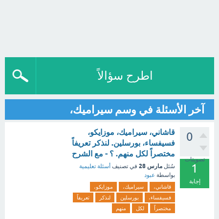
اطرح سؤالاً
آخر الأسئلة في وسم سيراميك،
قاشاني، سيراميك، موزايكو،
0
فسيفساء، بورسلين. لنذكر تعريفاً
مختصراً لكل منهم. ؟ - مع الشرح
تصويتات
1
مارس 28
سُئل
في تصنيف
أسئلة تعليمية
بواسطة
عبود
إجابة
قاشاني،
سيراميك،
موزايكو،
فسيفساء،
بورسلين
لنذكر
تعريفاً
مختصراً
لكل
منهم