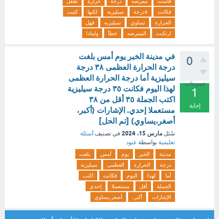
قاست
ممرضه
درجة
حرارة
طفل
فكانت
٨درجة
سيليزية
لكنها
كتبت
الحرارة
تساوي
سيليزيه
فهل
ارتكبت
الممرضه
خطأ
ولماذا
في مدينة الخبر يوم أمس بلغت
0
درجة الحرارة العظمى ٣٨ درجة
سيليزية أما درجة الحرارة العظمى
تصويتات
لهذا اليوم فكانت ٣٥ درجة سيليزية
1
اكتب الجملة ٣٥ أقل من ٣٨
إجابة
مستعملا إحدي. الإشارات (أكبر،
أصغر،يساوي) [تم الحل]
مارس 15، 2024
سُئل
في تصنيف
أسئلة
تعليمية
بواسطة
عبود
مدينة
الخبر
يوم
أمس
بلغت
درجة
الحرارة
العظمى
سيليزية
أما
لهذا
اليوم
فكانت
اكتب
الجملة
أقل
مستعملا
إحدي
الإشارات
أكبر،
أصغر،يساوي