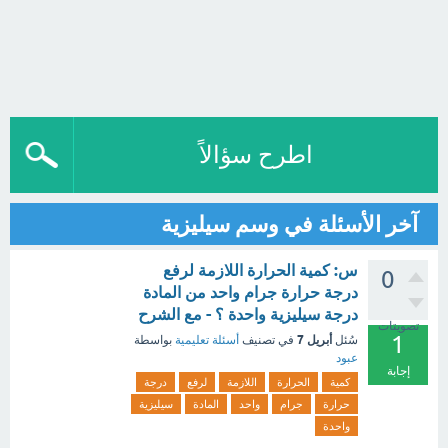
اطرح سؤالاً
آخر الأسئلة في وسم سيليزية
س: كمية الحرارة اللازمة لرفع
0
درجة حرارة جرام واحد من المادة
درجة سيليزية واحدة ؟ - مع الشرح
تصويتات
1
أبريل 7
سُئل
في تصنيف
أسئلة تعليمية
بواسطة
عبود
إجابة
كمية
الحرارة
اللازمة
لرفع
درجة
حرارة
جرام
واحد
المادة
سيليزية
واحدة