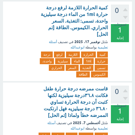
كمية الحرارة اللازمة لرفع درجة
0
حرارة 1ml من الماء درجة سيليزية
واحدة، تسمى: التغذية. السعر
تصويتات
الحراري. الكيموس. الطاقة [تم
1
الحل]
إجابة
نوفمبر 17، 2025
سُئل
في تصنيف
أسئلة
تعليمية
بواسطة
ابوعبدالله
كمية
الحرارة
اللازمة
لرفع
درجة
حرارة
1ml
الماء
سيليزية
واحدة،
تسمى
التغذية
السعر
الحراري
الكيموس
الطاقة
قاست ممرضه درجة حرارة طفل
0
فكانت ٣٦.٨درجة سيليزية لكنها
كتبت أن درجة الحرارة تساوي
تصويتات
٣٦.٨٠ درجة سيليزيه فهل ارتكبت
1
الممرضه خطأ ولماذا [تم الحل]
إجابة
أغسطس 7، 2025
سُئل
في تصنيف
أسئلة
تعليمية
بواسطة
ابوعبدالله