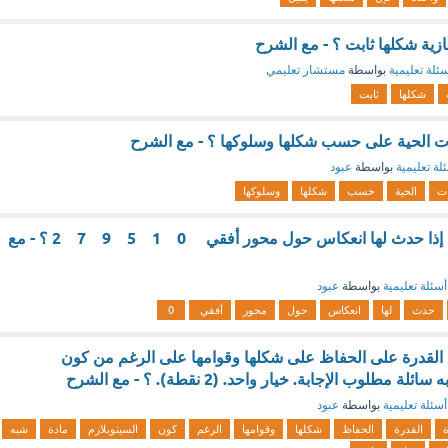
غازية شكلها ثابت ؟ - مع الشرح
ئلة تعليمية
بواسطة
مستشار تعليمي
شكلها
ثابت
ت الحية على حسب شكلها وسلوكها ؟ - مع الشرح
لة تعليمية
بواسطة
عبود
ات
الحية
حسب
شكلها
وسلوكها
أرقام لا يتغير شكلها إذا حدث لها انعكاس حول محور أفقي 0 1 5 9 7 2 ؟ - مع
أسئلة تعليمية
بواسطة
عبود
حدث
لها
انعكاس
حول
محور
أفقي
0
اة القدرة على الحفاظ على شكلها وقوامها على الرغم من كون
مطلوب الإجابة. خيار واحد. (2 نقطة). ؟ - مع الشرح
أسئلة تعليمية
بواسطة
عبود
ة
القدرة
الحفاظ
شكلها
وقوامها
الرغم
كون
السيتوبلازم
مادة
شبه