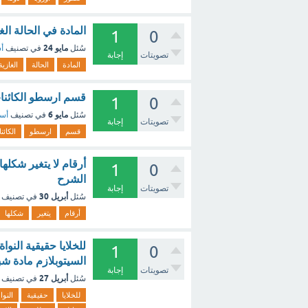
المادة في الحالة ال
1
0
مايو 24
سُئل
في تصنيف
أس
تصويتات
إجابة
المادة
الحالة
الغازية
قسم ارسطو الكائنا
1
0
مايو 6
سُئل
في تصنيف
أسئ
تصويتات
إجابة
قسم
ارسطو
الكائن
1
0
الشرح
تصويتات
إجابة
أبريل 30
سُئل
في تصنيف
أرقام
يتغير
شكلها
للخلايا حقيقية النو
1
0
السيتوبلازم مادة شبه سائلة 
تصويتات
إجابة
أبريل 27
سُئل
في تصنيف
للخلايا
حقيقية
النوا