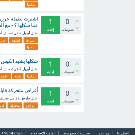
شكلها
1
0
فما شكلها ؟ - مع ا
تصويتات
إجابة
أبريل 5
سُئل
في تصنيف
أس
اشترت
لطيفة
خرزة
شكلها
شكلها يشبه الكيس ا
1
0
أبريل 5
سُئل
في تصنيف
أس
تصويتات
إجابة
شكلها
يشبه
الكيس
أغراض متحركة قابلة
1
0
مارس 22
سُئل
في تصني
تصويتات
إجابة
أغراض
متحركة
قابل
اتصل بنا
من نحن
سياسة الخصوصية
اتفاقية الاستخدام
XML Sitemap