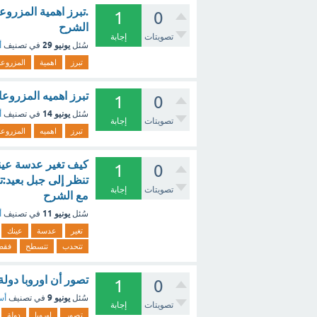
1
0
الشرح
تصويتات
إجابة
يونيو 29
سُئل
في تصنيف
أ
تبرز
اهمية
المزروع
تبرز اهميه المزروع
1
0
يونيو 14
سُئل
في تصنيف
أ
تصويتات
إجابة
تبرز
اهميه
المزروع
كيف تغير عدسة عينك
1
0
تنظر إلى جبل بعيد:
تصويتات
إجابة
مع الشرح
يونيو 11
سُئل
في تصنيف
أ
تغير
عدسة
عينك
تتحدب
تتسطح
فقط
تصور أن اوروبا دولة 
1
0
يونيو 9
سُئل
في تصنيف
أس
تصويتات
إجابة
تصور
اوروبا
دولة