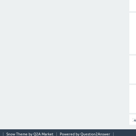
:
Snow Theme by
Q2A Market
Powered by
Question2Answer