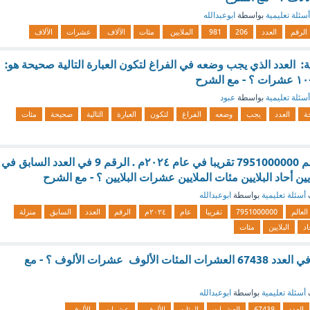
أسئلة تعليمية
بواسطة
ابوعبدالله
الرقم
العدد
206
981
الملايين
مئات
الآلاف
عشرات
الآلاف
ة: العدد الذي يجب وضعه في الفراغ لتكون العبارة التالية صحيحة هو:
أسئلة تعليمية
بواسطة
عبود
ة
العدد
يجب
وضعه
الفراغ
لتكون
العبارة
التالية
صحيحة
مئات
يبلغ عدد سكان العالم 7951000000 تقريبا في عام ۲۰۲٤م . الرقم 9 في العدد السابق في
ن أحاد البلايين مئات الملايين عشرات البلايين ؟ - مع الشرح
أسئلة تعليمية
بواسطة
ابوعبدالله
العالم
7951000000
تقريبا
عام
۲۰۲٤م
الرقم
العدد
السابق
منزلة
اد
البلايين
مئات
حدد منزلة الرقم 3 في العدد 67438 العشرات المئات الألوف عشرات الألوف ؟ - مع
أسئلة تعليمية
بواسطة
ابوعبدالله
العدد
67438
العشرات
المئات
الألوف
عشرات
الألوف