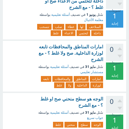
داخلة لتحتمي من الاعداء صح او
غلط ؟ - مع الشرح
تصويتات
1
يونيو 1
سُئل
في تصنيف
أسئلة تعليمية
بواسطة
معلمة الأجيال
إجابة
السلاحف
لها
غطاء
صلب
تنسحب
داخلة
لتحتمي
الاعداء
غلط
امارات المناطق والمحافظات تابعه
0
لوزارة الداخلية. صح ولا غلط ؟ - مع
الشرح
تصويتات
1
مايو 31
سُئل
في تصنيف
أسئلة تعليمية
بواسطة
مستشار تعليمي
إجابة
امارات
المناطق
والمحافظات
تابعه
لوزارة
الداخلية
ولا
غلط
الوجه هو سطح منحني صح او غلط
0
؟ - مع الشرح
مايو 31
سُئل
في تصنيف
أسئلة تعليمية
بواسطة
تصويتات
جواب سريع
1
الوجه
سطح
منحني
غلط
إجابة