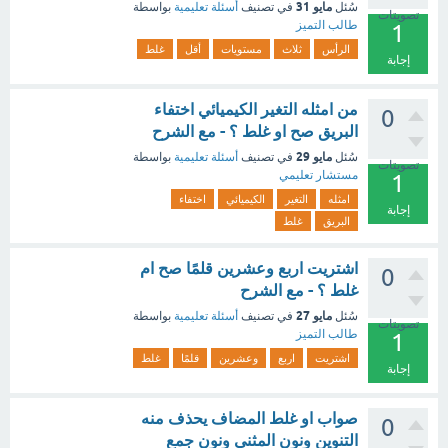
مايو 31
سُئل
في تصنيف
أسئلة تعليمية
بواسطة
تصويتات
طالب التميز
1
الرأس
ثلاث
مستويات
أقل
غلط
إجابة
من امثله التغير الكيميائي اختفاء
0
البريق صح او غلط ؟ - مع الشرح
مايو 29
سُئل
في تصنيف
أسئلة تعليمية
بواسطة
تصويتات
مستشار تعليمي
1
امثله
التغير
الكيميائي
اختفاء
إجابة
البريق
غلط
اشتريت اربع وعشرين قلمًا صح ام
0
غلط ؟ - مع الشرح
مايو 27
سُئل
في تصنيف
أسئلة تعليمية
بواسطة
تصويتات
طالب التميز
1
اشتريت
اربع
وعشرين
قلمًا
غلط
إجابة
صواب او غلط المضاف يحذف منه
0
التنوين ونون المثني ونون جمع