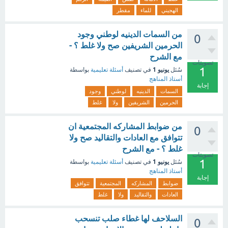
الهجيني
للماء
مقطر
من السمات الدينيه لوطني وجود
0
الحرمين الشريفين صح ولا غلط ؟ -
مع الشرح
تصويتات
1
يونيو 1
سُئل
في تصنيف
أسئلة تعليمية
بواسطة
أستاذ المناهج
إجابة
السمات
الدينيه
لوطني
وجود
الحرمين
الشريفين
ولا
غلط
من ضوابط المشاركه المجتمعية ان
0
تتوافق مع العادات والتقاليد صح ولا
غلط ؟ - مع الشرح
تصويتات
1
يونيو 1
سُئل
في تصنيف
أسئلة تعليمية
بواسطة
أستاذ المناهج
إجابة
ضوابط
المشاركه
المجتمعية
تتوافق
العادات
والتقاليد
ولا
غلط
السلاحف لها غطاء صلب تنسحب
0