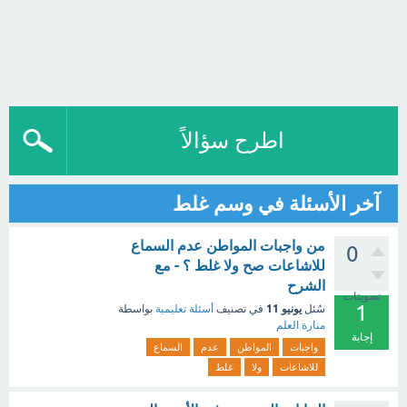
اطرح سؤالاً
آخر الأسئلة في وسم غلط
‏من واجبات المواطن عدم السماع
0
‏للاشاعات صح ولا غلط ؟ - مع
الشرح
تصويتات
1
يونيو 11
سُئل
في تصنيف
أسئلة تعليمية
بواسطة
منارة العلم
إجابة
واجبات
المواطن
عدم
السماع
للاشاعات
ولا
غلط