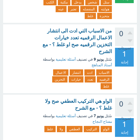
سئل
شخص
يدخل
مكتبة
الكتب
هوايته
المفضله
تعتبر
عينه
متحيزة
غلط
من الاسباب التي ادت الى انتشار
0
الاعمال الرقميه تعدد خيارات
التخزين الرقميه صح او غلط ؟ - مع
تصويتات
الشرح
1
يونيو 9
سُئل
في تصنيف
أسئلة تعليمية
بواسطة
إجابة
أستاذ المناهج
الاسباب
ادت
انتشار
الاعمال
الرقميه
تعدد
خيارات
التخزين
غلط
الواو هي التركيب العطفي صح ولا
0
غلط ؟ - مع الشرح
يونيو 7
سُئل
في تصنيف
أسئلة تعليمية
بواسطة
تصويتات
مفتاح النجاح
1
الواو
التركيب
العطفي
ولا
غلط
إجابة