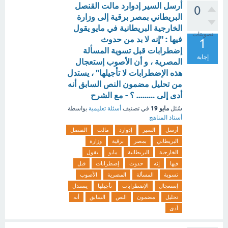
أرسل السير إدوارد مالت القنصل
0
البريطاني بمصر برقية إلى وزارة
الخارجية البريطانية في مايو يقول
تصويتات
فيها : "إنه لا بد من حدوث
1
إضطرابات قبل تسوية المسألة
إجابة
المصرية ، و أن الأصوب إستعجال
هذه الإضطرابات لا تأجيلها" ، يستدل
من تحليل مضمون النص السابق أنه
أدى إلى ......... ؟ - مع الشرح
مايو 19
سُئل
في تصنيف
أسئلة تعليمية
بواسطة
أستاذ المناهج
أرسل
السير
إدوارد
مالت
القنصل
البريطاني
بمصر
برقية
وزارة
الخارجية
البريطانية
مايو
يقول
فيها
إنه
حدوث
إضطرابات
قبل
تسوية
المسألة
المصرية
الأصوب
إستعجال
الإضطرابات
تأجيلها
يستدل
تحليل
مضمون
النص
السابق
أنه
أدى