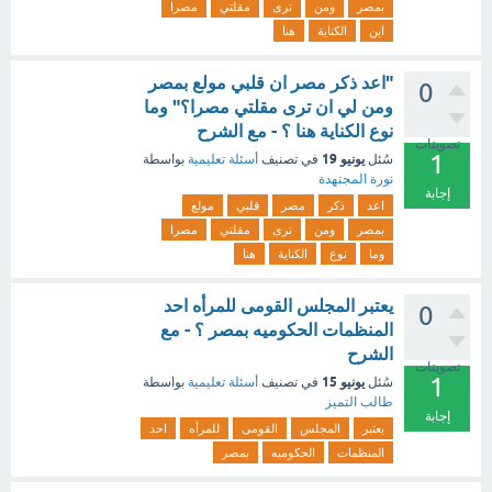
بمصر
ومن
ترى
مقلتي
مصرا
اين
الكناية
هنا
"اعد ذكر مصر ان قلبي مولع بمصر
0
ومن لي ان ترى مقلتي مصرا؟" وما
نوع الكناية هنا ؟ - مع الشرح
تصويتات
1
يونيو 19
سُئل
في تصنيف
أسئلة تعليمية
بواسطة
نورة المجتهدة
إجابة
اعد
ذكر
مصر
قلبي
مولع
بمصر
ومن
ترى
مقلتي
مصرا
وما
نوع
الكناية
هنا
يعتبر المجلس القومى للمرأه احد
0
المنظمات الحكوميه بمصر ؟ - مع
الشرح
تصويتات
1
يونيو 15
سُئل
في تصنيف
أسئلة تعليمية
بواسطة
طالب التميز
إجابة
يعتبر
المجلس
القومى
للمرأه
احد
المنظمات
الحكوميه
بمصر