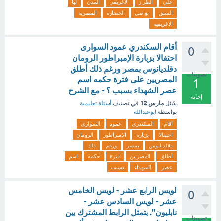
علي
الطراز
الاغريقي
المدن
لها
السبق
تواصل
الحضارة
المصريه
الاغريقيه
أقام السكندري عمود السوارى
0
احتفالا بزيارة الإمبراطور الرومان
دقلديانوس بمصر ورغم ذلك أطلق
تصويتات
المصريين على فترة حكمه اسم
1
عصر الشهداء بسبب ؟ - مع الشرح
إجابة
مارس 12
سُئل
في تصنيف
أسئلة تعليمية
بواسطة
ابوعبدالله
أقام
السكندري
عمود
السوارى
احتفالا
بزيارة
الإمبراطور
الرومان
دقلديانوس
بمصر
ورغم
ذلك
أطلق
المصريين
فترة
حكمه
اسم
عصر
الشهداء
بسبب
لويس الرابع عشر - لويس الخامس
0
عشر - لويس السادس عشر -
نابليون". يتمثل الرابط المشترك بين
تصويتات