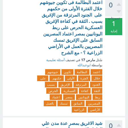
اعتمد البطالمة فى تكوين جيوشهم
0
خلال الفترة الأولى من حكمهم
على الجنود المرتزقة من الإغريق
تصويتات
بسبب . الثقة في كفاءة الإغريق
1
العسكرية الحرص على ربط
إجابة
اليونانيين بمصر اعتماد المصريين
السابق على الإغريق تمسك
المصريين بالعمل في الأراضي
الزراعية ؟ - مع الشرح
مارس 17
سُئل
في تصنيف
أسئلة تعليمية
بواسطة
ابوعبدالله
اعتمد
البطالمة
تكوين
جيوشهم
خلال
الفترة
الأولى
حكمهم
على
الجنود
المرتزقة
الإغريق
بسبب
الثقة
كفاءة
العسكرية
الحرص
ربط
اليونانيين
بمصر
اعتماد
المصريين
السابق
تمسك
بالعمل
الأراضي
الزراعية
شيد الاغريق بمصر عدة مدن علي
0