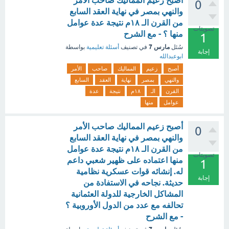
أصبح زعيم المماليك صاحب الأمر
0
والنهي بمصر في نهاية العقد السابع
من القرن الـ ١٨م نتيجة عدة عوامل
تصويتات
منها ؟ - مع الشرح
1
مارس 7
سُئل
في تصنيف
أسئلة تعليمية
بواسطة
إجابة
ابوعبدالله
أصبح
زعيم
المماليك
صاحب
الأمر
والنهي
بمصر
نهاية
العقد
السابع
القرن
الـ
١٨م
نتيجة
عدة
عوامل
منها
أصبح زعيم المماليك صاحب الأمر
0
والنهي بمصر في نهاية العقد السابع
من القرن الـ ١٨م نتيجة عدة عوامل
تصويتات
منها اعتماده على ظهير شعبي داعم
1
له. إنشائه قوات عسكرية نظامية
إجابة
حديثة. نجاحه في الاستفادة من
المشاكل الخارجية للدولة العثمانية
تحالفه مع عدد من الدول الأوروبية ؟
- مع الشرح