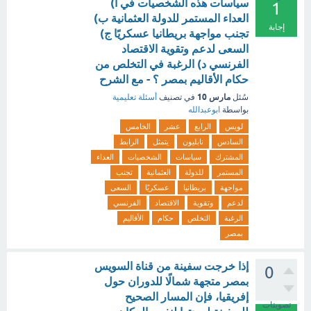
سياسات هذه الشخصيات في أ)
1
العداء المستمر للدولة العثمانية ب)
إجابة
تجنب مواجهة بريطانيا عسكريًا ج)
السعى لدعم وتقوية الاقتصاد
الفرنسي د) الرغبة في التخلص من
حكام الأقاليم بمصر ؟ - مع الشرح
مارس 10
سُئل
في تصنيف
أسئلة تعليمية
بواسطة
ابوعبدالله
لويس
الرابع
عشر
الخامس
السادس
نابليون
يتمثل
الرابط
المشترك
سياسات
الشخصيات
العداء
المستمر
للدولة
العثمانية
تجنب
مواجهة
بريطانيا
عسكريًا
السعى
لدعم
وتقوية
الاقتصاد
الفرنسي
الرغبة
التخلص
حكام
الأقاليم
بمصر
إذا خرجت سفينة من قناة السويس
0
بمصر متجهة شمالًا للدوران حول
إفريقيا، فإن المسار الصحيح
تصويتات