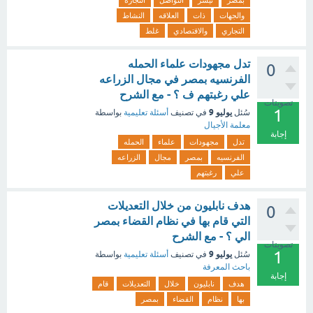
بمصر
تيسر
التواصل
التجاره
والجهات
ذات
العلاقه
النشاط
التجاري
والاقتصادي
غلط
تدل مجهودات علماء الحمله
0
الفرنسيه بمصر في مجال الزراعه
علي رغبتهم ف ؟ - مع الشرح
تصويتات
1
يوليو 9
سُئل
في تصنيف
أسئلة تعليمية
بواسطة
معلمة الأجيال
إجابة
تدل
مجهودات
علماء
الحمله
الفرنسيه
بمصر
مجال
الزراعه
علي
رغبتهم
هدف نابليون من خلال التعديلات
0
التي قام بها في نظام القضاء بمصر
الي ؟ - مع الشرح
تصويتات
1
يوليو 9
سُئل
في تصنيف
أسئلة تعليمية
بواسطة
باحث المعرفة
إجابة
هدف
نابليون
خلال
التعديلات
قام
بها
نظام
القضاء
بمصر