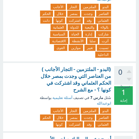
البدو
الملتزمين
التجار
الأجانب
العناصر
وجدت
بمصر
خلال
الحكم
العثماني
وقد
اشتركت
كونها
دانت
بالولاء
والتبعية
للدولة
العثمانية
شاركت
إدارة
الحياة
السياسية
أثرت
سلبا
الأنشطة
الاقتصادية
تسببت
تغيير
موازين
القوى
الداخلية
(البدو - الملتزمين - التجار الأجانب )
0
من العناصر التي وجدت بمصر خلال
الحكم العثماني وقد اشتركت في
تصويتات
كونها ؟ - مع الشرح
1
مارس 7
سُئل
في تصنيف
أسئلة تعليمية
بواسطة
إجابة
ابوعبدالله
البدو
الملتزمين
التجار
الأجانب
العناصر
وجدت
بمصر
خلال
الحكم
العثماني
وقد
اشتركت
كونها