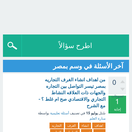
اطرح سؤالاً
آخر الأسئلة في وسم بمصر
من اهداف انشاء الغرف التجاريه
0
بمصر تيسر التواصل بين التجاره
والجهات ذات العلاقه النشاط
تصويتات
التجاري والاقتصادي صح ام غلط ؟ -
1
مع الشرح
إجابة
يوليو 15
سُئل
في تصنيف
أسئلة تعليمية
بواسطة
منارة العلم
اهداف
انشاء
الغرف
التجاريه