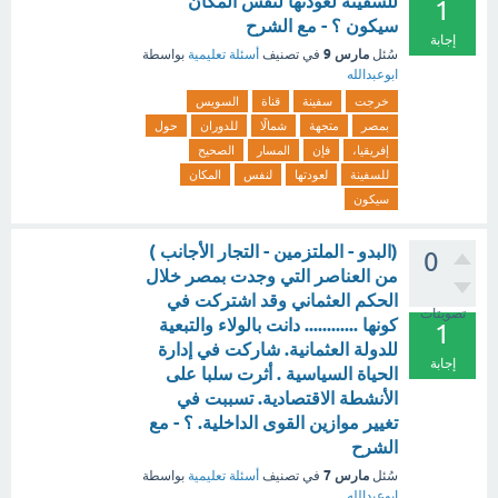
للسفينة لعودتها لنفس المكان
1
سيكون ؟ - مع الشرح
إجابة
مارس 9
سُئل
في تصنيف
أسئلة تعليمية
بواسطة
ابوعبدالله
خرجت
سفينة
قناة
السويس
بمصر
متجهة
شمالًا
للدوران
حول
إفريقيا،
فإن
المسار
الصحيح
للسفينة
لعودتها
لنفس
المكان
سيكون
(البدو - الملتزمين - التجار الأجانب )
0
من العناصر التي وجدت بمصر خلال
الحكم العثماني وقد اشتركت في
تصويتات
كونها ............ دانت بالولاء والتبعية
1
للدولة العثمانية. شاركت في إدارة
إجابة
الحياة السياسية . أثرت سلبا على
الأنشطة الاقتصادية. تسببت في
تغيير موازين القوى الداخلية. ؟ - مع
الشرح
مارس 7
سُئل
في تصنيف
أسئلة تعليمية
بواسطة
ابوعبدالله