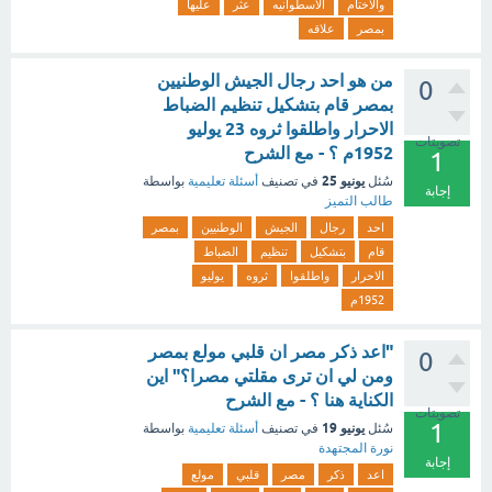
والاختام
الاسطوانيه
عثر
عليها
بمصر
علاقه
من هو احد رجال الجيش الوطنيين
0
بمصر قام بتشكيل تنظيم الضباط
الاحرار واطلقوا ثروه 23 يوليو
تصويتات
1952م ؟ - مع الشرح
1
يونيو 25
سُئل
في تصنيف
أسئلة تعليمية
بواسطة
إجابة
طالب التميز
احد
رجال
الجيش
الوطنيين
بمصر
قام
بتشكيل
تنظيم
الضباط
الاحرار
واطلقوا
ثروه
يوليو
1952م
"اعد ذكر مصر ان قلبي مولع بمصر
0
ومن لي ان ترى مقلتي مصرا؟" اين
الكناية هنا ؟ - مع الشرح
تصويتات
1
يونيو 19
سُئل
في تصنيف
أسئلة تعليمية
بواسطة
نورة المجتهدة
إجابة
اعد
ذكر
مصر
قلبي
مولع