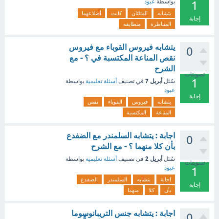
بواسطة
عبود
1
يتشابه
المثلثان
كانت
أضلاعهما
إجابة
المتناظرة
متطابقه
يتشابه فيروس القوباء مع فيروس
0
نقص المناعة المكتسبة في ؟ - مع
الشرح
تصويتات
1
أبريل 7
سُئل
في تصنيف
أسئلة تعليمية
بواسطة
عبود
إجابة
يتشابه
فيروس
القوباء
نقص
المناعة
المكتسبة
اجابة : يتشابه السلمندر مع الضفدع
0
بأن كلا منهما ؟ - مع الشرح
أبريل 2
سُئل
في تصنيف
أسئلة تعليمية
بواسطة
تصويتات
عبود
1
اجابة
يتشابه
السلمندر
الضفدع
إجابة
بأن
كلا
منهما
اجابة : يتشابه جنس التريبانوسوما
0