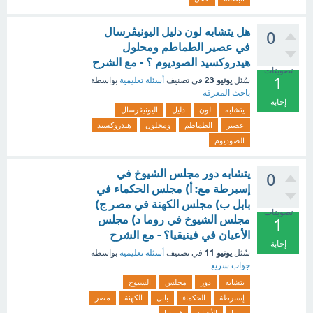
هل يتشابه لون دليل اليونيڤرسال
0
في عصير الطماطم ومحلول
هيدروكسيد الصوديوم ؟ - مع الشرح
تصويتات
1
يونيو 23
سُئل
في تصنيف
أسئلة تعليمية
بواسطة
باحث المعرفة
إجابة
يتشابه
لون
دليل
اليونيڤرسال
عصير
الطماطم
ومحلول
هيدروكسيد
الصوديوم
يتشابه دور مجلس الشيوخ في
0
إسبرطة مع: أ) مجلس الحكماء في
بابل ب) مجلس الكهنة في مصر ج)
تصويتات
مجلس الشيوخ في روما د) مجلس
1
الأعيان في فينيقيا؟ - مع الشرح
إجابة
يونيو 11
سُئل
في تصنيف
أسئلة تعليمية
بواسطة
جواب سريع
يتشابه
دور
مجلس
الشيوخ
إسبرطة
الحكماء
بابل
الكهنة
مصر