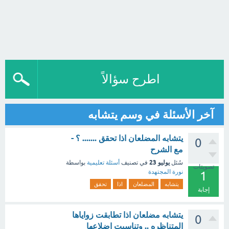
اطرح سؤالاً
آخر الأسئلة في وسم يتشابه
يتشابه المضلعان اذا تحقق ....... ؟ -
0
مع الشرح
يوليو 23
سُئل
في تصنيف
أسئلة تعليمية
بواسطة
تصويتات
نورة المجتهدة
1
يتشابه
المضلعان
اذا
تحقق
إجابة
يتشابه مضلعان اذا تطابقت زواياها
0
المتناظره .. وتناسبت اضلاعها