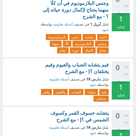
وجنس البلازموديوم في أن كلًّا
منهما يحتاج لإكمال دورة حياته إلى
تصويتات
؟ - مع الشرح
1
أبريل 1
سُئل
في تصنيف
أسئلة تعليمية
بواسطة
إجابة
عبود
اجابة
يتشابه
جنس
التريبانوسوما
وجنس
البلازموديوم
كلًّا
منهما
يحتاج
لإكمال
دورة
حياته
فيم يتشابه الضباب والغيوم وفيم
0
يختلفان ؟| - مع الشرح
مارس 18
سُئل
في تصنيف
أسئلة تعليمية
تصويتات
بواسطة
عبود
1
فيم
يتشابه
الضباب
والغيوم
وفيم
إجابة
يختلفان
يتشابه خسوف القمر وكسوف
0
الشمس في ؟| - مع الشرح
مارس 16
سُئل
في تصنيف
أسئلة تعليمية
تصويتات
بواسطة
عبود
1