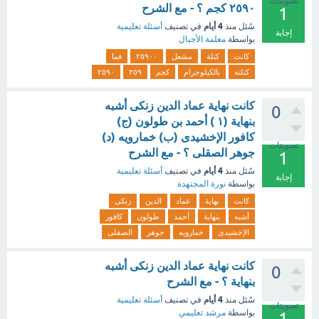
تصويتات
٢٥٩٠ كجم ؟ - مع الشرح
1
4 أيام
سُئل
منذ
في تصنيف
أسئلة تعليمية
إجابة
بواسطة
معلمة الأجيال
كانت
كتلة
مشعل
٢٥٩٠٠
فما
كتلته
بالكيلوجرام
كجم
٢٥٩
٢٥٩٠
كانت نهاية عماد الدين زنكى أشبه
0
بنهاية (١ ) أحمد بن طولون (ج)
كافور الإخشيدى (ب) خمارويه (د)
تصويتات
جوهر الصقلى ؟ - مع الشرح
1
4 أيام
سُئل
منذ
في تصنيف
أسئلة تعليمية
إجابة
بواسطة
نورة المجتهدة
كانت
نهاية
عماد
الدين
زنكى
أشبه
بنهاية
أحمد
طولون
كافور
الإخشيدى
خمارويه
جوهر
الصقلى
كانت نهاية عماد الدين زنكى أشبه
0
بنهاية ؟ - مع الشرح
4 أيام
سُئل
منذ
في تصنيف
أسئلة تعليمية
تصويتات
بواسطة
مرشد تعليمي
1