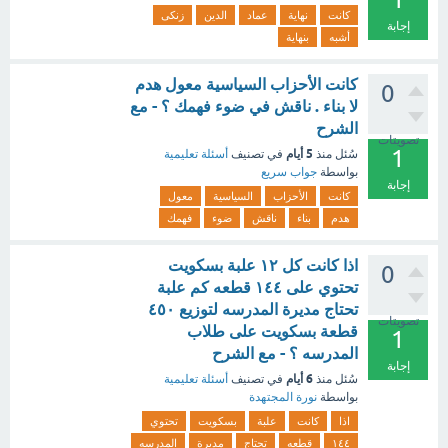
كانت
نهاية
عماد
الدين
زنكى
إجابة
أشبه
بنهاية
كانت الأحزاب السياسية معول هدم
0
لا بناء . ناقش في ضوء فهمك ؟ - مع
الشرح
تصويتات
1
5 أيام
سُئل
منذ
في تصنيف
أسئلة تعليمية
بواسطة
جواب سريع
إجابة
كانت
الأحزاب
السياسية
معول
هدم
بناء
ناقش
ضوء
فهمك
اذا كانت كل ١٢ علبة بسكويت
0
تحتوي على ١٤٤ قطعه كم علبة
تحتاج مديرة المدرسه لتوزيع ٤٥٠
تصويتات
قطعة بسكويت على طلاب
1
المدرسه ؟ - مع الشرح
إجابة
6 أيام
سُئل
منذ
في تصنيف
أسئلة تعليمية
بواسطة
نورة المجتهدة
اذا
كانت
علبة
بسكويت
تحتوي
١٤٤
قطعه
تحتاج
مديرة
المدرسه