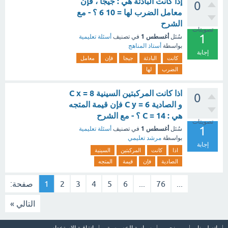
إذا كانت البادئة هي : جيجا ، فإن
0
معامل الضرب لها = 10 6 ؟ - مع
الشرح
تصويتات
1
أغسطس 1
سُئل
في تصنيف
أسئلة تعليمية
بواسطة
أستاذ المناهج
إجابة
كانت
البادئة
جيجا
فإن
معامل
الضرب
لها
اذا كانت المركبتين السينية C x = 8
0
و الصادية C y = 6 فإن قيمة المتجه
هي : C = 14 ؟ - مع الشرح
تصويتات
1
أغسطس 1
سُئل
في تصنيف
أسئلة تعليمية
بواسطة
مرشد تعليمي
إجابة
اذا
كانت
المركبتين
السينية
الصادية
فإن
قيمة
المتجه
...
76
...
6
5
4
3
2
1
صفحة:
التالي »