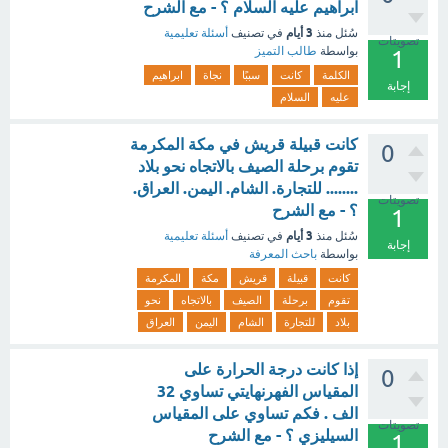
ابراهيم عليه السلام ؟ - مع الشرح
3 أيام
سُئل
منذ
في تصنيف
أسئلة تعليمية
تصويتات
بواسطة
طالب التميز
1
الكلمة
كانت
سببًا
نجاة
ابراهيم
إجابة
عليه
السلام
كانت قبيلة قريش في مكة المكرمة
0
تقوم برحلة الصيف بالاتجاه نحو بلاد
........ للتجارة. الشام. اليمن. العراق.
تصويتات
؟ - مع الشرح
1
3 أيام
سُئل
منذ
في تصنيف
أسئلة تعليمية
إجابة
بواسطة
باحث المعرفة
كانت
قبيلة
قريش
مكة
المكرمة
تقوم
برحلة
الصيف
بالاتجاه
نحو
بلاد
للتجارة
الشام
اليمن
العراق
إذا كانت درجة الحرارة على
0
المقياس الفهرنهايتي تساوي 32
الف . فكم تساوي على المقياس
تصويتات
السيليزي ؟ - مع الشرح
1