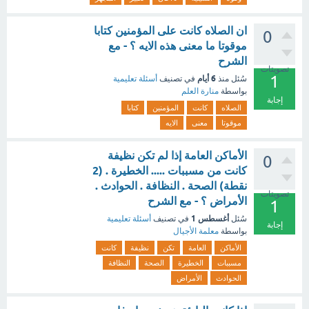
ان الصلاه كانت على المؤمنين كتابا
0
موقوتا ما معنى هذه الايه ؟ - مع
الشرح
تصويتات
1
6 أيام
سُئل
منذ
في تصنيف
أسئلة تعليمية
بواسطة
منارة العلم
إجابة
الصلاه
كانت
المؤمنين
كتابا
موقوتا
معنى
الايه
الأماكن العامة إذا لم تكن نظيفة
0
كانت من مسببات ..... الخطيرة . (2
نقطة) الصحة . النظافة . الحوادث .
تصويتات
الأمراض ؟ - مع الشرح
1
أغسطس 1
سُئل
في تصنيف
أسئلة تعليمية
إجابة
بواسطة
معلمة الأجيال
الأماكن
العامة
تكن
نظيفة
كانت
مسببات
الخطيرة
الصحة
النظافة
الحوادث
الأمراض