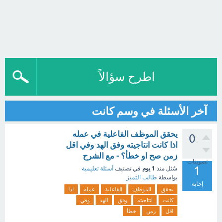
اطرح سؤالاً
آخر الأسئلة في وسم كانت
يحقق الموظف الفاعلية في عمله
0
اذا كانت انتاجيته وفق الهد وفي اقل
زمن صح او خطأ؟ - مع الشرح
تصويتات
1
1 يوم
سُئل
منذ
في تصنيف
أسئلة تعليمية
بواسطة
طالب التميز
إجابة
يحقق
الموظف
الفاعلية
عمله
اذا
كانت
انتاجيته
وفق
الهد
وفي
اقل
زمن
خطأ