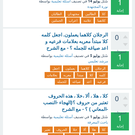
1
يوليو 14
سُئل
في تصنيف
أسئلة تعليمية
بواسطة
نورة المجتهدة
إجابة
كلا
الطالبين
مجتهدان
الطالبان
كلاهما
علامه
اعراب
الجملتين
الرجلان كلاهما يعملون. اجعل كلمه
0
كلا مبتدأ معربه بعلامات فرعيه و
اعد صياغه للجمله ؟ - مع الشرح
تصويتات
1
يوليو 5
سُئل
في تصنيف
أسئلة تعليمية
بواسطة
مرشد تعليمي
إجابة
الرجلان
كلاهما
يعملون
اجعل
كلمه
كلا
مبتدأ
معربه
بعلامات
فرعيه
اعد
صياغه
للجمله
كلا ، هلا ، ألا ،خلا ، هذه الحروف
0
تعتبر من حروف ؟(الهجاء -النصب
-المعاني ) ؟ - مع الشرح
تصويتات
1
يوليو 1
سُئل
في تصنيف
أسئلة تعليمية
بواسطة
باحث المعرفة
إجابة
كلا
هلا
ألا
خلا
الحروف
تعتبر