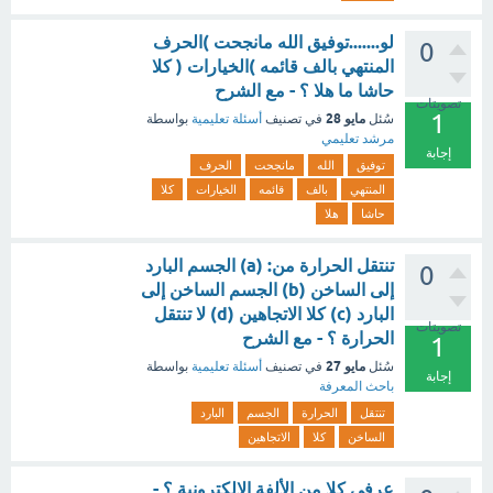
لو.......توفيق الله مانجحت )الحرف
0
المنتهي بالف قائمه )الخيارات ( كلا
حاشا ما هلا ؟ - مع الشرح
تصويتات
1
مايو 28
سُئل
في تصنيف
أسئلة تعليمية
بواسطة
مرشد تعليمي
إجابة
توفيق
الله
مانجحت
الحرف
المنتهي
بالف
قائمه
الخيارات
كلا
حاشا
هلا
تنتقل الحرارة من: (a) الجسم البارد
0
إلى الساخن (b) الجسم الساخن إلى
البارد (c) كلا الاتجاهين (d) لا تنتقل
تصويتات
الحرارة ؟ - مع الشرح
1
مايو 27
سُئل
في تصنيف
أسئلة تعليمية
بواسطة
إجابة
باحث المعرفة
تنتقل
الحرارة
الجسم
البارد
الساخن
كلا
الاتجاهين
عرفي كلا من الألفة الإلكترونية ؟ -