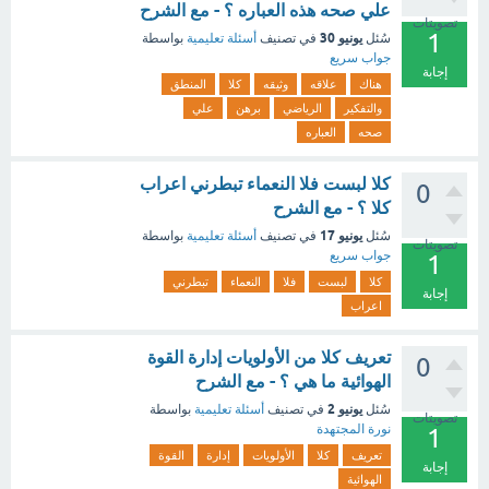
علي صحه هذه العباره ؟ - مع الشرح
تصويتات
1
يونيو 30
سُئل
في تصنيف
أسئلة تعليمية
بواسطة
جواب سريع
إجابة
هناك
علاقه
وثيقه
كلا
المنطق
والتفكير
الرياضي
برهن
علي
صحه
العباره
كلا لبست فلا النعماء تبطرني اعراب
0
كلا ؟ - مع الشرح
يونيو 17
سُئل
في تصنيف
أسئلة تعليمية
بواسطة
تصويتات
جواب سريع
1
كلا
لبست
فلا
النعماء
تبطرني
إجابة
اعراب
‏تعريف كلا من الأولويات إدارة القوة
0
الهوائية ما هي ؟ - مع الشرح
يونيو 2
سُئل
في تصنيف
أسئلة تعليمية
بواسطة
تصويتات
نورة المجتهدة
1
تعريف
كلا
الأولويات
إدارة
القوة
إجابة
الهوائية