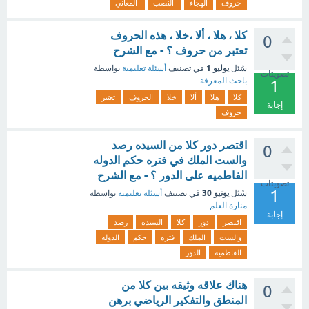
حروف
الهجاء
-النصب
-المعاني
كلا ، هلا ، ألا ،خلا ، هذه الحروف
0
تعتبر من حروف ؟ - مع الشرح
يوليو 1
سُئل
في تصنيف
أسئلة تعليمية
بواسطة
تصويتات
باحث المعرفة
1
كلا
هلا
ألا
خلا
الحروف
تعتبر
إجابة
حروف
اقتصر دور كلا من السيده رصد
0
والست الملك في فتره حكم الدوله
الفاطميه على الدور ؟ - مع الشرح
تصويتات
1
يونيو 30
سُئل
في تصنيف
أسئلة تعليمية
بواسطة
منارة العلم
إجابة
اقتصر
دور
كلا
السيده
رصد
والست
الملك
فتره
حكم
الدوله
الفاطميه
الدور
هناك علاقه وثيقه بين كلا من
0
المنطق والتفكير الرياضي برهن