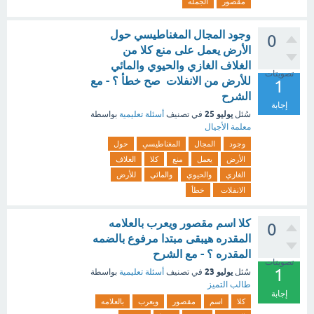
مقصور
الجمله
وجود المجال المغناطيسي حول
0
الأرض يعمل على منع كلا من
الغلاف الغازي والحيوي والمائي
تصويتات
للأرض من الانفلات صح خطأ ؟ - مع
1
الشرح
إجابة
يوليو 25
سُئل
في تصنيف
أسئلة تعليمية
بواسطة
معلمة الأجيال
وجود
المجال
المغناطيسي
حول
الأرض
يعمل
منع
كلا
الغلاف
الغازي
والحيوي
والمائي
للأرض
الانفلات
خطأ
كلا اسم مقصور ويعرب بالعلامه
0
المقدره هيبقى مبتدا مرفوع بالضمه
المقدره ؟ - مع الشرح
تصويتات
1
يوليو 23
سُئل
في تصنيف
أسئلة تعليمية
بواسطة
طالب التميز
إجابة
كلا
اسم
مقصور
ويعرب
بالعلامه