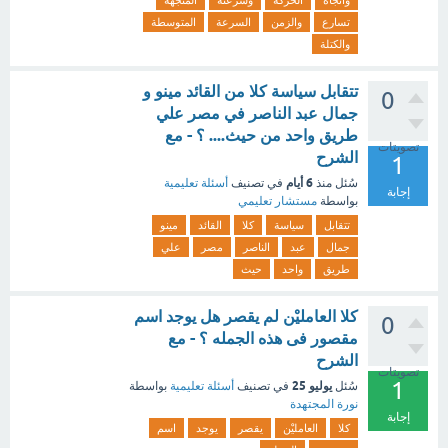
واتجاه
الحركة
وسرعته
المتجهة
تسارع
والزمن
السرعة
المتوسطة
والكتلة
تتقابل سياسة كلا من القائد مينو و
0
جمال عبد الناصر في مصر علي
طريق واحد من حيث.... ؟ - مع
تصويتات
الشرح
1
6 أيام
سُئل
منذ
في تصنيف
أسئلة تعليمية
إجابة
بواسطة
مستشار تعليمي
تتقابل
سياسة
كلا
القائد
مينو
جمال
عبد
الناصر
مصر
علي
طريق
واحد
حيث
كلا العامليْن لم يقصر هل يوجد اسم
0
مقصور فى هذه الجمله ؟ - مع
الشرح
تصويتات
1
يوليو 25
سُئل
في تصنيف
أسئلة تعليمية
بواسطة
نورة المجتهدة
إجابة
كلا
العامليْن
يقصر
يوجد
اسم