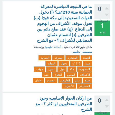
ما هي النتيجة المباشرة لمعركة
0
الجمانية سنة 1210هـ؟ (أ) دخول
القوات السعودية إلى مكة فورًا (ب)
تصويتات
تحول موقف الأشراف من الهجوم
1
إلى الدفاع (ج) عقد صلح دائم بين
إجابة
الطرفين (د) انضمام عثمان
المضايقي للأشراف ؟ - مع الشرح
مايو 20
سُئل
في تصنيف
أسئلة تعليمية
بواسطة
مستشار تعليمي
النتيجة
المباشرة
لمعركة
الجمانية
سنة
1210ه
دخول
القوات
السعودية
مكة
فورًا
تحول
موقف
الأشراف
الهجوم
الدفاع
عقد
صلح
دائم
الطرفين
انضمام
عثمان
المضايقي
للأشراف
من اركان الحوار الاساسيه وجود
0
الطرفين المتحاورين او اكثر ؟ - مع
الشرح
تصويتات