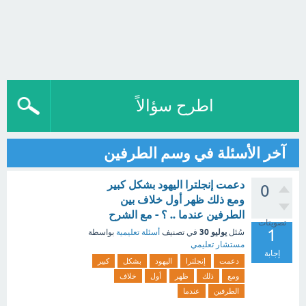
اطرح سؤالاً
آخر الأسئلة في وسم الطرفين
دعمت إنجلترا اليهود بشكل كبير
0
ومع ذلك ظهر أول خلاف بين
الطرفين عندما .. ؟ - مع الشرح
تصويتات
1
يوليو 30
سُئل
في تصنيف
أسئلة تعليمية
بواسطة
مستشار تعليمي
إجابة
دعمت
إنجلترا
اليهود
بشكل
كبير
ومع
ذلك
ظهر
أول
خلاف
الطرفين
عندما