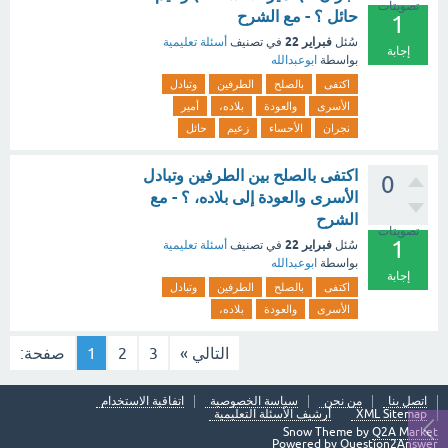
تصويتات
حائل ؟ - مع الشرح
1
فبراير 22
سُئل
في تصنيف
أسئلة تعليمية
إجابة
بواسطة
ابوعبدالله
اكتفى
بالصلح
الطرفين
وتبادل
الأسرى
والعودة
بلاده،
أمير
نجران
الأحساء
زعيم
حائل
اكتفى بالصلح بين الطرفين وتبادل
0
الأسرى والعودة إلى بلاده، ؟ - مع
الشرح
تصويتات
1
فبراير 22
سُئل
في تصنيف
أسئلة تعليمية
بواسطة
ابوعبدالله
إجابة
اكتفى
بالصلح
الطرفين
وتبادل
الأسرى
والعودة
بلاده،
التالي »
3
2
1
صفحة:
اتصل بنا
من نحن
سياسة الخصوصية
اتفاقية الاستخدام
XML Sitemap
أرشيف الأسئلة التعليمية
Snow Theme by
Q2A Market
Powered by
Question2Answer