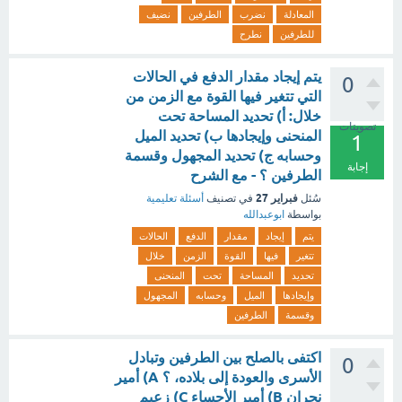
المعادلة
نضرب
الطرفين
نضيف
للطرفين
نطرح
يتم إيجاد مقدار الدفع في الحالات
0
التي تتغير فيها القوة مع الزمن من
خلال: أ) تحديد المساحة تحت
تصويتات
المنحنى وإيجادها ب) تحديد الميل
1
وحسابه ج) تحديد المجهول وقسمة
إجابة
الطرفين ؟ - مع الشرح
فبراير 27
سُئل
في تصنيف
أسئلة تعليمية
بواسطة
ابوعبدالله
يتم
إيجاد
مقدار
الدفع
الحالات
تتغير
فيها
القوة
الزمن
خلال
تحديد
المساحة
تحت
المنحنى
وإيجادها
الميل
وحسابه
المجهول
وقسمة
الطرفين
اكتفى بالصلح بين الطرفين وتبادل
0
الأسرى والعودة إلى بلاده، ؟ A) أمير
نجران B) أمير الأحساء C) زعيم