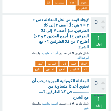
تحوي
أعداداً
متساوية
كلا
الطرفين
لإيجاد قيمة س لحل المعادلة : س +
0
٣ = ۷ هي : أ) أضف ٣ إلى كلا
الطرفين. ب) أضف ۷ إلى كلا
تصويتات
الطرفين ج) أجمع العددين ٣ و ٧ د)
1
أطرح ٣ من كلا الطرفين ؟ - مع
إجابة
الشرح
مارس 9
سُئل
في تصنيف
أسئلة تعليمية
بواسطة
ابوعبدالله
لإيجاد
قيمة
لحل
المعادلة
أضف
كلا
الطرفين
أجمع
العددين
أطرح
المعادلة الكيميائية الموزونة يجب أن
0
تحتوي أعدادًا متساوية من
................ في كلا الطرفين ؟.... -
تصويتات
مع الشرح
1
مارس 6
سُئل
في تصنيف
أسئلة تعليمية
بواسطة
إجابة
عبود