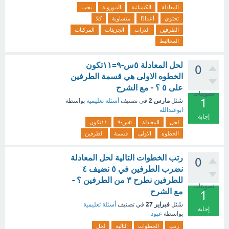
المعادلة
الكيميائية
الموزونة
يجب
تحتوي
أعدادًا
متساوية
كلا
الطرفين
الذرات
الجزيئات
المركبات
المخاليط
لحل المعادلة ٥س-٩=١١تكون
0
الخطوه الاولى هي قسمة الطرفين
على ٥ ؟ - مع الشرح
تصويتات
1
مارس 2
سُئل
في تصنيف
أسئلة تعليمية
بواسطة
ابوعبدالله
إجابة
لحل
المعادلة
٥س-٩
١١تكون
الخطوه
الاولى
قسمة
الطرفين
رتب الخطوات التالية لحل المعادلة
0
نضرب الطرفين في ٥ نضيف ٤
للطرفين نطرح ٣ من الطرفين ؟ -
تصويتات
مع الشرح
1
فبراير 27
سُئل
في تصنيف
أسئلة تعليمية
إجابة
بواسطة
عبود
رتب
الخطوات
التالية
لحل