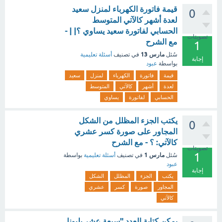
قيمة فاتورة الكهرباء لمنزل سعيد
0
لعدة أشهر كالآتي المتوسط
الحسابي لفاتورة سعيد يساوي ؟| | -
تصويتات
مع الشرح
1
مارس 13
سُئل
في تصنيف
أسئلة تعليمية
إجابة
بواسطة
عبود
قيمة
فاتورة
الكهرباء
لمنزل
سعيد
لعدة
أشهر
كالآتي
المتوسط
الحسابي
لفاتورة
يساوي
يكتب الجزء المظلل من الشكل
0
المجاور على صورة كسر عشري
كالآتي: ؟ - مع الشرح
تصويتات
1
مارس 1
سُئل
في تصنيف
أسئلة تعليمية
بواسطة
عبود
إجابة
يكتب
الجزء
المظلل
الشكل
المجاور
صورة
كسر
عشري
كالآتي
يمكن كتابة العدد "سبعة عشر بليونا