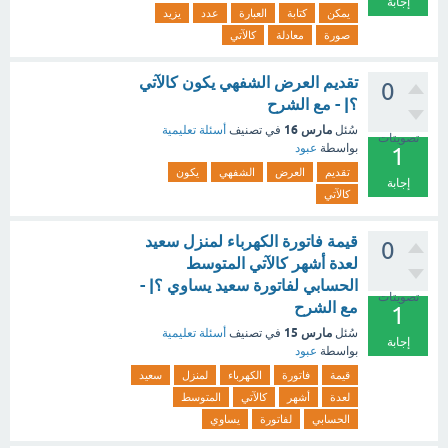
إجابة
يمكن
كتابة
العبارة
عدد
يزيد
صورة
معادلة
كالآتي
تقديم العرض الشفهي يكون كالآتي
0
؟| - مع الشرح
مارس 16
سُئل
في تصنيف
أسئلة تعليمية
تصويتات
بواسطة
عبود
1
تقديم
العرض
الشفهي
يكون
إجابة
كالآتي
قيمة فاتورة الكهرباء لمنزل سعيد
0
لعدة أشهر كالآتي المتوسط
الحسابي لفاتورة سعيد يساوي ؟| -
تصويتات
مع الشرح
1
مارس 15
سُئل
في تصنيف
أسئلة تعليمية
إجابة
بواسطة
عبود
قيمة
فاتورة
الكهرباء
لمنزل
سعيد
لعدة
أشهر
كالآتي
المتوسط
الحسابي
لفاتورة
يساوي