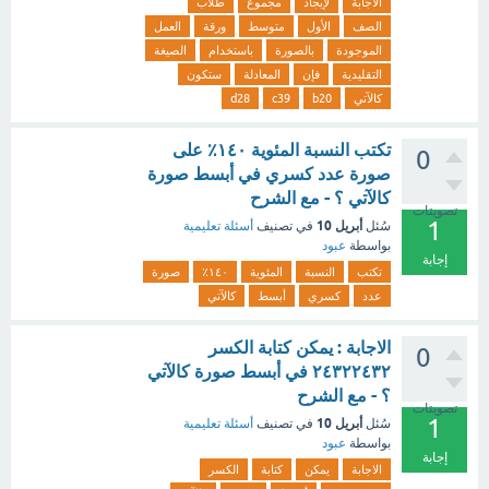
الاجابة
لإيجاد
مجموع
طلاب
الصف
الأول
متوسط
ورقة
العمل
الموجودة
بالصورة
باستخدام
الصيغة
التقليدية
فإن
المعادلة
ستكون
كالآتي
b20
c39
d28
تكتب النسبة المئوية ١٤٠٪ على
0
صورة عدد كسري في أبسط صورة
كالآتي ؟ - مع الشرح
تصويتات
1
أبريل 10
سُئل
في تصنيف
أسئلة تعليمية
بواسطة
عبود
إجابة
تكتب
النسبة
المئوية
١٤٠٪
صورة
عدد
كسري
أبسط
كالآتي
الاجابة : يمكن كتابة الكسر
0
٢٤٣٢٢٤٣٢ في أبسط صورة كالآتي
؟ - مع الشرح
تصويتات
1
أبريل 10
سُئل
في تصنيف
أسئلة تعليمية
بواسطة
عبود
إجابة
الاجابة
يمكن
كتابة
الكسر