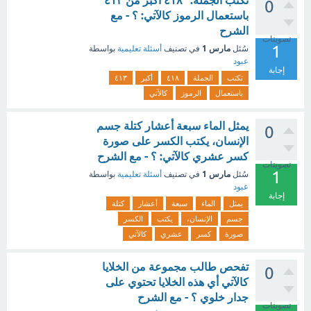
تكتب الجملة: "٤١٨ أكبر من ٤١٣"
0
باستعمال الرموز كالآتي: ؟ - مع
الشرح
تصويتات
1
مارس 1
سُئل
في تصنيف
أسئلة تعليمية
بواسطة
عبود
إجابة
تكتب
الجملة
٤١٨
أكبر
٤١٣
باستعمال
الرموز
كالآتي
يمثل الماء سبعة أعشار كتلة جسم
0
الإنسان، يكتب الكسر على صورة
كسر عشري كالآتي: ؟ - مع الشرح
تصويتات
1
مارس 1
سُئل
في تصنيف
أسئلة تعليمية
بواسطة
عبود
إجابة
يمثل
الماء
سبعة
أعشار
كتلة
جسم
الإنسان،
يكتب
الكسر
صورة
كسر
عشري
كالآتي
تفحص طالب مجموعة من الخلايا
0
كالآتي أي هذه الخلايا تحتوي على
جدار خلوي ؟ - مع الشرح
تصويتات