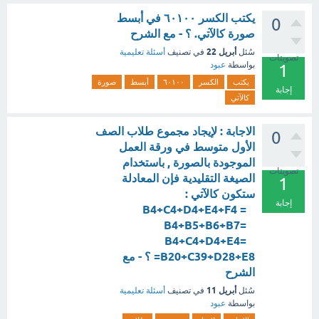
يكتب الكسر ٦٠١٠٠ في أبسط
0
صورة كالآتي. ؟ - مع الشرح
أبريل 22
سُئل
في تصنيف
أسئلة تعليمية
تصويتات
بواسطة
عبود
1
يكتب
الكسر
٦٠١٠٠
أبسط
صورة
إجابة
كالآتي
الاجابة : لإيجاد مجموع طلاب الصف
0
الأول متوسط في ورقة العمل
الموجودة بالصورة , باستخدام
تصويتات
الصيغة التقليدية فإن المعادلة
1
ستكون كالآتي :
إجابة
B4+C4+D4+E4+F4 =
B4+B5+B6+B7=
B4+C4+D4+E4=
B20+C39+D28+E8= ؟ - مع
الشرح
أبريل 11
سُئل
في تصنيف
أسئلة تعليمية
بواسطة
عبود