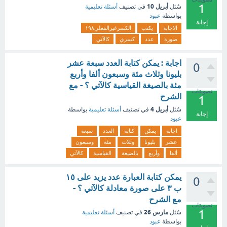
1
أبريل 10
سُئل
في تصنيف
أسئلة تعليمية
بواسطة
عبود
إجابة
الاجابة
يكتب
الكسرغيرالفعلي١٩٨
صورة
عدد
كسري
كالآتي
اجابة : يمكن كتابة العدد سبعة عشر
0
بليونا وثلاث مئة وسبعون ألفا وأربع
مئة بالصيغة القياسية كالآتي ؟ - مع
تصويتات
الشرح
1
أبريل 4
سُئل
في تصنيف
أسئلة تعليمية
بواسطة
إجابة
عبود
اجابة
يمكن
كتابة
العدد
سبعة
عشر
بليونا
وثلاث
مئة
وسبعون
ألفا
وأربع
بالصيغة
القياسية
كالآتي
يمكن كتابة العبارة عدد يزيد على ١٥
0
ب ٣ على صورة معادلة كالآتي ؟ -
مع الشرح
تصويتات
1
مارس 26
سُئل
في تصنيف
أسئلة تعليمية
بواسطة
عبود