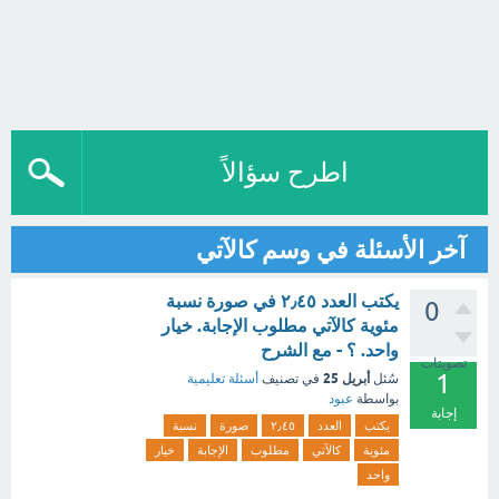
اطرح سؤالاً
آخر الأسئلة في وسم كالآتي
يكتب العدد ٢٫٤٥ في صورة نسبة
0
مئوية كالآتي مطلوب الإجابة. خيار
واحد. ؟ - مع الشرح
تصويتات
1
أبريل 25
سُئل
في تصنيف
أسئلة تعليمية
بواسطة
عبود
إجابة
يكتب
العدد
٢٫٤٥
صورة
نسبة
مئوية
كالآتي
مطلوب
الإجابة
خيار
واحد