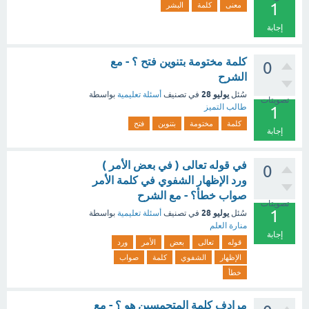
1
معنى
كلمة
البشر
إجابة
كلمة مختومة بتنوين فتح ؟ - مع
0
الشرح
يوليو 28
سُئل
في تصنيف
أسئلة تعليمية
بواسطة
تصويتات
طالب التميز
1
كلمة
مختومة
بتنوين
فتح
إجابة
في قوله تعالى ( في بعض الأمر )
0
ورد الإظهار الشفوي في كلمة الأمر
صواب خطأ؟ - مع الشرح
تصويتات
1
يوليو 28
سُئل
في تصنيف
أسئلة تعليمية
بواسطة
منارة العلم
إجابة
قوله
تعالى
بعض
الأمر
ورد
الإظهار
الشفوي
كلمة
صواب
خطأ
مرادف كلمة المتحمسين هو ؟ - مع