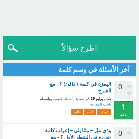
اطرح سؤالاً
آخر الأسئلة في وسم كلمة
الهمزة في كلمة ( دافئ) ؟ - مع
0
الشرح
يوليو 29
سُئل
في تصنيف
أسئلة تعليمية
بواسطة
تصويتات
باحث المعرفة
1
الهمزة
كلمة
دافئ
إجابة
وذي ميِّز – مِمَّا يلي – إعراب كلمة
0
«ذي» في الشطر الأول ؟ - مع