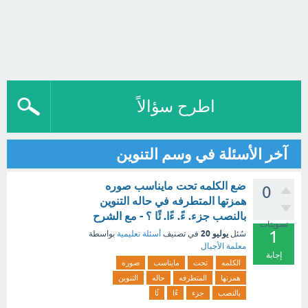
اطرح سؤالاً
آخر الأسئلة في وسم التنوين
ضع الكلمه تحت مايناسب صوره
0
همزتها المتطرفه في حاله التنوين
بالنصب جزء. ءً. ءًا. ئًا ؟ - مع الشرح
تصويتات
1
يوليو 20
سُئل
في تصنيف
أسئلة تعليمية
بواسطة
معلمة الأجيال
إجابة
الكلمه
تحت
مايناسب
صوره
همزتها
المتطرفه
حاله
التنوين
بالنصب
جزء
ءًا
ئًا