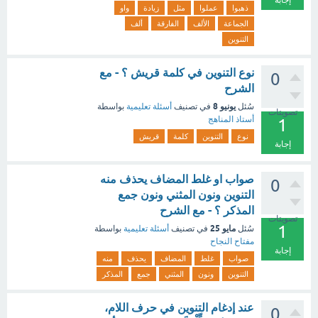
إجابة
ذهبوا
عملوا
مثل
زيادة
واو
الجماعة
الألف
الفارقة
ألف
التنوين
‏نوع التنوين في كلمة قريش ؟ - مع
0
الشرح
يونيو 8
سُئل
في تصنيف
أسئلة تعليمية
بواسطة
تصويتات
أستاذ المناهج
1
نوع
التنوين
كلمة
قريش
إجابة
صواب او غلط المضاف يحذف منه
0
التنوين ونون المثني ونون جمع
المذكر ؟ - مع الشرح
تصويتات
1
مايو 25
سُئل
في تصنيف
أسئلة تعليمية
بواسطة
مفتاح النجاح
إجابة
صواب
غلط
المضاف
يحذف
منه
التنوين
ونون
المثني
جمع
المذكر
عند إدغام التنوين في حرف اللام،
0