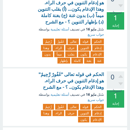
هو إدغام التنوين في حرف الراء،
وهذا الإدغام يكون... (أ) بقلب التنوين
تصويتات
ميماً (ب) بدون غنة (ج) بغنة كاملة
1
(د) بإظهار التنوين ؟ - مع الشرح
إجابة
مايو 16
سُئل
في تصنيف
أسئلة تعليمية
بواسطة
جواب سريع
الحكم
قوله
تعالى
غَفُورٌ
رَّحِيمٌ
إدغام
التنوين
حرف
الراء،
وهذا
الإدغام
يكون
بقلب
ميماً
بدون
غنة
بغنة
كاملة
بإظهار
الحكم في قوله تعالى "غَفُورٌ رَّحِيمٌ"
0
هو إدغام التنوين في حرف الراء،
وهذا الإدغام يكون.. ؟ - مع الشرح
تصويتات
1
مايو 16
سُئل
في تصنيف
أسئلة تعليمية
بواسطة
جواب سريع
إجابة
الحكم
قوله
تعالى
غَفُورٌ
رَّحِيمٌ
إدغام
التنوين
حرف
الراء،
وهذا
الإدغام
يكون