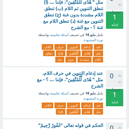
مثل " هُدًى لِّلْمُتَّقِينَ"، فإننا .... (أ)
تنطق التنوين ثم اللام (ب) تنطق
تصويتات
اللام مشددة بدون غنة (ج) تنطق
1
التنوين مع غنة (د) تنطق اللام مع
إجابة
غنة ؟ - مع الشرح
مايو 16
سُئل
في تصنيف
أسئلة تعليمية
بواسطة
نورة المجتهدة
عند
إدغام
التنوين
حرف
اللام،
مثل
هُدًى
لِّلْمُتَّقِينَ
فإننا
تنطق
اللام
مشددة
بدون
غنة
عند إدغام التنوين في حرف اللام،
0
مثل " هُدًى لِّلْمُتَّقِينَ"، فإننا .... ؟ - مع
الشرح
تصويتات
1
مايو 16
سُئل
في تصنيف
أسئلة تعليمية
بواسطة
نورة المجتهدة
إجابة
عند
إدغام
التنوين
حرف
اللام،
مثل
هُدًى
لِّلْمُتَّقِينَ
فإننا
الحكم في قوله تعالى "غَفُورٌ رَّحِيمٌ"
0