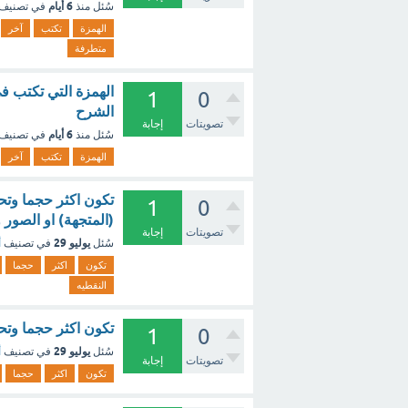
6 أيام
سُئل
منذ
في تصنيف
الهمزة
تكتب
آخر
متطرفة
الهمزة التي تكتب ف
1
0
الشرح
تصويتات
إجابة
6 أيام
سُئل
منذ
في تصنيف
الهمزة
تكتب
آخر
1
0
(المتجهة) او الصور
تصويتات
إجابة
يوليو 29
سُئل
في تصنيف
أ
تكون
اكثر
حجما
النقطيه
تكون اكثر حجما وتحفظ عادة بامتد
1
0
يوليو 29
سُئل
في تصنيف
أ
تصويتات
إجابة
تكون
اكثر
حجما