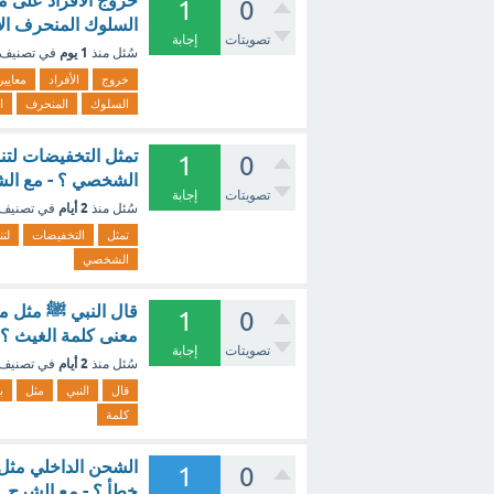
خروج الأفراد على م
1
0
السلوك المنحرف الأ
تصويتات
إجابة
1 يوم
سُئل
منذ
في تصنيف
خروج
الأفراد
معايير
السلوك
المنحرف
ا
تمثل التخفيضات لتنش
1
0
الشخصي ؟ - مع ال
تصويتات
إجابة
2 أيام
سُئل
منذ
في تصنيف
تمثل
التخفيضات
لت
الشخصي
قال النبي ﷺ مثل ما 
1
0
معنى كلمة الغيث ؟ 
تصويتات
إجابة
2 أيام
سُئل
منذ
في تصنيف
قال
النبي
مثل
ب
كلمة
الشحن الداخلي مثل
1
0
خطأ ؟ - مع الشرح