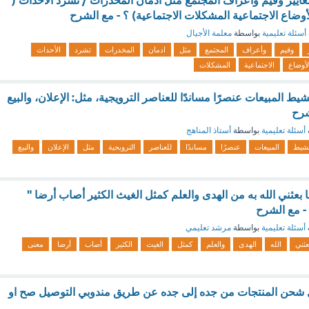
عايير وقيم وأعراف المجتمع مثل ادمان المخدرات / تشرد الأحداث (
وضاع الاجتماعية المشكلات الاجتماعية) ؟ - مع الشرح
أسئلة تعليمية
بواسطة
معلمة الأجيال
وقيم
وأعراف
المجتمع
مثل
ادمان
المخدرات
تشرد
الأحداث
لأوضاع
الاجتماعية
المشكلات
يط المبيعات عنصرًا مساندًا للعناصر الترويجية، مثل: الإعلان، والبيع
شرح
أسئلة تعليمية
بواسطة
أستاذ المناهج
نشيط
المبيعات
عنصرًا
مساندًا
للعناصر
الترويجية
مثل
الإعلان
والبيع
بعثني الله به من الهدى والعلم كمثل الغيث الكثير أصاب أرضا "
- مع الشرح
أسئلة تعليمية
بواسطة
مرشد تعليمي
عثني
الله
الهدى
والعلم
كمثل
الغيث
الكثير
أصاب
أرضا
معنى
 شحن المنتجات من جده إلى جده عن طريق مندوبي التوصيل صح او