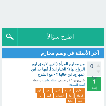
اطرح سؤالاً
آخر الأسئلة في وسم محارم
من محارم المرأة (الذين لا يحق لهم
0
الزواج بها)؟ الخيارات: أ. أبيها ب. ابن
عمها ج. ابن خالها ؟ - مع الشرح
تصويتات
1
يونيو 1
سُئل
في تصنيف
أسئلة تعليمية
بواسطة
أستاذ المناهج
إجابة
محارم
المرأة
الذين
يحق
لهم
الزواج
بها
الخيارات
أبيها
ابن
عمها
خالها