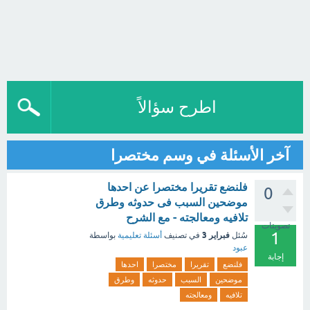
اطرح سؤالاً
آخر الأسئلة في وسم مختصرا
فلنضع تقريرا مختصرا عن احدها
0
موضحين السبب فى حدوثه وطرق
تلافيه ومعالجته - مع الشرح
تصويتات
1
فبراير 3
سُئل
في تصنيف
أسئلة تعليمية
بواسطة
عبود
إجابة
فلنضع
تقريرا
مختصرا
احدها
موضحين
السبب
حدوثه
وطرق
تلافيه
ومعالجته