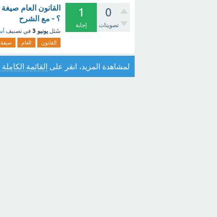
1
0
؟ - مع الشرح
تصويتات
إجابة
يونيو 3
سُئل
في تصنيف
أس
القانون
العام
صيغة
لمشاهدة المزيد، انقر على
القائمة الكاملة 