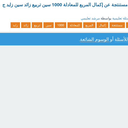
القانون العام صيغة مستنتجة عن إكمال المربع للمعادلة 1000 سين تربيع زائد سين زايد ج
ئلة تعليمية
بواسطة
مرشد تعليمي
مستنتجة
إكمال
المربع
للمعادلة
1000
سين
تربيع
زائد
زايد
للأسئلة
أو
الوسوم الشائعة
.