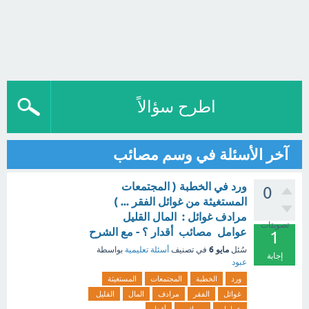
اطرح سؤالاً
آخر الأسئلة في وسم مصائب
ورد في الخطبة ( المجتمعات
0
المستغيثة من غوائل الفقر ... )
مرادف غوائل : المال القليل
تصويتات
عوامل مصائب أقدار ؟ - مع الشرح
1
مايو 6
سُئل
في تصنيف
أسئلة تعليمية
بواسطة
إجابة
عبود
ورد
الخطبة
المجتمعات
المستغيثة
غوائل
الفقر
مرادف
المال
القليل