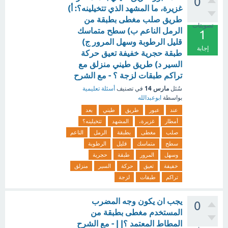
0
غزيرة، ما المشهد الذي تتخيلينه؟: أ)
طريق صلب مغطى بطبقة من
تصويتات
الرمل الناعم ب) سطح متماسك
1
قليل الرطوبة وسهل المرور ج)
إجابة
طبقة حجرية خفيفة تعيق حركة
السير د) طريق طيني منزلق مع
تراكم طبقات لزجة ؟ - مع الشرح
مارس 14
سُئل
في تصنيف
أسئلة تعليمية
بواسطة
ابوعبدالله
عند
عبور
طريق
طيني
بعد
أمطار
غزيرة،
المشهد
تتخيلينه؟
صلب
مغطى
بطبقة
الرمل
الناعم
سطح
متماسك
قليل
الرطوبة
وسهل
المرور
طبقة
حجرية
خفيفة
تعيق
حركة
السير
منزلق
تراكم
طبقات
لزجة
يجب ان يكون وجه المضرب
0
المستخدم مغطى بطبقة من
المطاط المعتمد ؟| | - مع الشرح