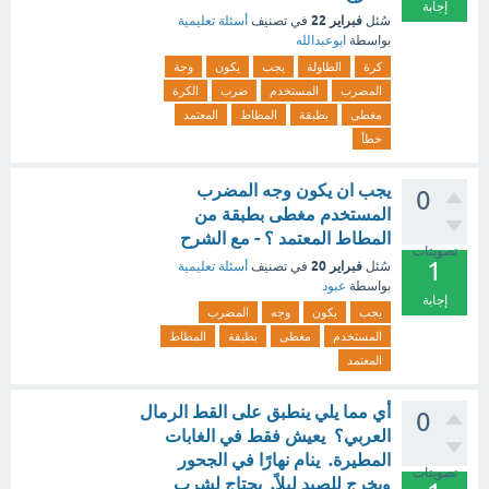
إجابة
فبراير 22
سُئل
في تصنيف
أسئلة تعليمية
بواسطة
ابوعبدالله
كرة
الطاولة
يجب
يكون
وجة
المضرب
المستخدم
ضرب
الكرة
مغطى
بطبقة
المطاط
المعتمد
خطأ
يجب ان يكون وجه المضرب
0
المستخدم مغطى بطبقة من
المطاط المعتمد ؟ - مع الشرح
تصويتات
1
فبراير 20
سُئل
في تصنيف
أسئلة تعليمية
بواسطة
عبود
إجابة
يجب
يكون
وجه
المضرب
المستخدم
مغطى
بطبقة
المطاط
المعتمد
أي مما يلي ينطبق على القط الرمال
0
العربي؟ يعيش فقط في الغابات
المطيرة. ينام نهارًا في الجحور
تصويتات
ويخرج للصيد ليلاً. يحتاج لشرب