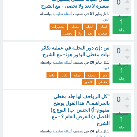
0
صغيرة لا تعد ولا تحصى - مع الشرح
يناير 31
سُئل
في تصنيف
أسئلة تعليمية
بواسطة
تصويتات
عبود
1
لسان
الذبابة
مغطى
بشعيرات
إجابة
صغيرة
تعد
ولا
تحصى
س : إن دور النحلـة في عملية تكاثر
0
نبات مغطى البذور هو: - مع الشرح
يناير 28
سُئل
في تصنيف
أسئلة تعليمية
بواسطة
تصويتات
عبود
1
دور
النحلـة
عملية
تكاثر
نبات
إجابة
مغطى
البذور
"كل الزواحف لها جلد مغطى
0
بالحراشف"، هذا القول يوضح
مفهوم: أ) الجنس ب) النوع ج)
تصويتات
الفصل د) العرض العام ؟ - مع
1
الشرح
إجابة
يناير 24
سُئل
في تصنيف
أسئلة تعليمية
بواسطة
ابوعبدالله