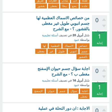
طبلة
أذن
يتبادل
الغازات
طريق
جلده
يضع
بيضًا
مغطى
بقشور
من خصائص الاسماك العظمية لها
0
جسم انبوبي طويل غير مغطى
بالقشور. ؟ - مع الشرح
تصويتات
1
أبريل 20
سُئل
في تصنيف
أسئلة تعليمية
بواسطة
عبود
إجابة
خصائص
الاسماك
العظمية
لها
جسم
انبوبي
طويل
غير
مغطى
بالقشور
اجابة سؤال جسم حيوان الإسفنج
0
مغطى ب ؟ - مع الشرح
أبريل 16
سُئل
في تصنيف
أسئلة تعليمية
تصويتات
بواسطة
عبود
1
اجابة
سؤال
جسم
حيوان
الإسفنج
إجابة
مغطى
الاجابة : ان دور النحلة في عملية
0