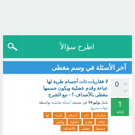
اطرح سؤالاً
آخر الأسئلة في وسم مغطى
لا فقاريات ذات أجسام طرية لها
0
عباءة وقدم عضلية ويكون جسمها
مغطى بالأصداف ؟ - مع الشرح
تصويتات
1
يوليو 14
سُئل
في تصنيف
أسئلة تعليمية
بواسطة
جواب سريع
إجابة
فقاريات
ذات
أجسام
طرية
لها
عباءة
وقدم
عضلية
ويكون
جسمها
مغطى
بالأصداف