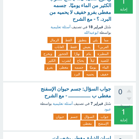
1
الكثير من الماء يوميًا. جسمه
إجابة
مغطى بفرو خفيف لا يحميه من
البرد. ؟ - مع الشرح
فبراير 18
سُئل
في تصنيف
أسئلة تعليمية
بواسطة
ابوعبدالله
مما
يلي
ينطبق
القط
الرمال
العربي؟
يعيش
فقط
الغابات
المطيرة
ينام
نهارًا
الجحور
ويخرج
للصيد
ليلاً
يحتاج
لشرب
الكثير
الماء
يوميًا
جسمه
مغطى
بفرو
خفيف
يحميه
البرد
جواب السؤال: جسم حيوان الإسفنج
0
مغطى ب .................. - مع الشرح
فبراير 7
سُئل
في تصنيف
أسئلة تعليمية
بواسطة
تصويتات
عبود
1
جواب
السؤال
جسم
حيوان
إجابة
الإسفنج
مغطى
لسان الذبابة مغطى بشعيرات