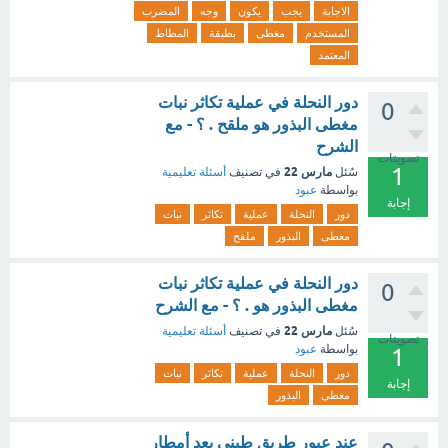
الاجابة
يجب
يكون
وجه
المضرب
المستخدم
مغطى
بطبقة
المطاط
المعتمد
دور النحلة في عملية تكاثر نبات
0
مغطى البذور هو ملقح . ؟ - مع
الشرح
تصويتات
1
مارس 22
سُئل
في تصنيف
أسئلة تعليمية
بواسطة
عبود
إجابة
دور
النحلة
عملية
تكاثر
نبات
مغطى
البذور
ملقح
دور النحلة في عملية تكاثر نبات
0
مغطى البذور هو . ؟ - مع الشرح
مارس 22
سُئل
في تصنيف
أسئلة تعليمية
تصويتات
بواسطة
عبود
1
دور
النحلة
عملية
تكاثر
نبات
إجابة
مغطى
البذور
عند عبور طريق طيني بعد أمطار