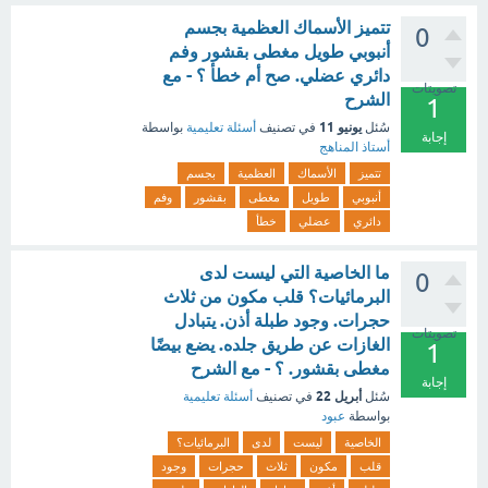
تتميز الأسماك العظمية بجسم
0
أنبوبي طويل مغطى بقشور وفم
دائري عضلي. صح أم خطأ ؟ - مع
تصويتات
الشرح
1
يونيو 11
سُئل
في تصنيف
أسئلة تعليمية
بواسطة
إجابة
أستاذ المناهج
تتميز
الأسماك
العظمية
بجسم
أنبوبي
طويل
مغطى
بقشور
وفم
دائري
عضلي
خطأ
ما الخاصية التي ليست لدى
0
البرمائيات؟ قلب مكون من ثلاث
حجرات. وجود طبلة أذن. يتبادل
تصويتات
الغازات عن طريق جلده. يضع بيضًا
1
مغطى بقشور. ؟ - مع الشرح
إجابة
أبريل 22
سُئل
في تصنيف
أسئلة تعليمية
بواسطة
عبود
الخاصية
ليست
لدى
البرمائيات؟
قلب
مكون
ثلاث
حجرات
وجود