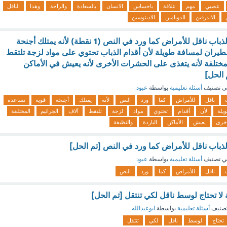
عصبي
مهم
علاقة
باحساس
الانسان
بالسعادة
والراحة
وهدا
الناقل
الاندرفين
الدوبامين
الادينوسين
السبب الذي يجعل الذباب ناقل للأمراض كما ورد في النص (1 نقطة) لأنه يمتلك أجنحة
طيران لمسافة طويلة لأن أقدام الذباب تحتوي على مواد لزجة تلتقط
مختلفة لأنه يتغذى على الحشرات الأخرى لأنه يعيش في الأماكن
 الحل]
ي تصنيف
أسئلة تعليمية
بواسطة
عبود
ناقل
للأمراض
كما
ورد
النص
لأنه
يمتلك
أجنحة
قوية
تساعده
يلة
لأن
أقدام
تحتوي
مواد
لزجة
تلتقط
آلاف
الجراثيم
المختلفة
أخرى
يعيش
الأماكن
الباردة
والنظيفة
ذباب ناقل للأمراض كما ورد في النص [تم الحل]
ي تصنيف
أسئلة تعليمية
بواسطة
عبود
ناقل
للأمراض
كما
ورد
النص
 لا تحتاج لوسط ناقل لكي تنتقل [تم الحل]
صنيف
أسئلة تعليمية
بواسطة
ابوعبدالله
تحتاج
لوسط
ناقل
لكي
تنتقل