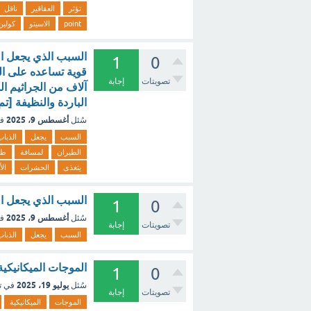
تؤثر
العقاقير
ناقل
point
الاسيتو
كولين
1
0
قوية تساعده على ال
تصويتات
إجابة
آلاف من الجراثيم ال
الباردة والنظيفة [تم
أغسطس 9، 2025
سُئل
ف
السبب
يجعل
الذباب
الطيران
لمسافة
طو
يتغذى
الحشرات
ال
السبب الذي يجعل ال
1
0
أغسطس 9، 2025
سُئل
ف
تصويتات
إجابة
السبب
يجعل
الذباب
الموجات الميكانيكية
1
0
يوليو 19، 2025
سُئل
في ت
تصويتات
إجابة
الموجات
الميكانيكية