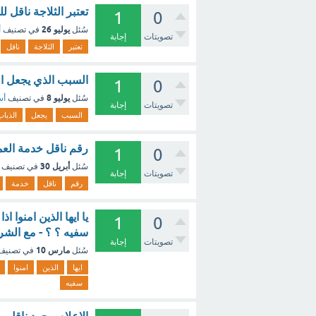
تعتبر الثلاجة ناقل للحرارة (1 نقطة) صالبة ام س
1
0
يوليو 26
سُئل
في تصنيف
أ
تصويتات
إجابة
تعتبر
الثلاجة
ناقل
السبب الذي يجعل ال
1
0
يوليو 8
سُئل
في تصنيف
أس
تصويتات
إجابة
السبب
يجعل
الذباب
رقم ناقل خدمة العم
1
0
أبريل 30
سُئل
في تصنيف
تصويتات
إجابة
رقم
ناقل
خدمة
يا ايها الذين امنوا 
1
0
سفيه ؟ ؟ - مع الشر
تصويتات
إجابة
مارس 10
سُئل
في تصني
ايها
الذين
امنوا
سفيه