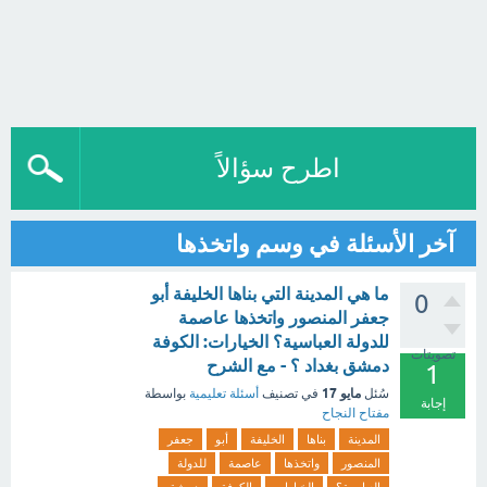
اطرح سؤالاً
آخر الأسئلة في وسم واتخذها
ما هي المدينة التي بناها الخليفة أبو
0
جعفر المنصور واتخذها عاصمة
للدولة العباسية؟ الخيارات: الكوفة
تصويتات
دمشق بغداد ؟ - مع الشرح
1
مايو 17
سُئل
في تصنيف
أسئلة تعليمية
بواسطة
إجابة
مفتاح النجاح
المدينة
بناها
الخليفة
أبو
جعفر
المنصور
واتخذها
عاصمة
للدولة