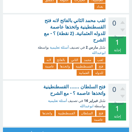
العباسية؟
الخيارات
الكوفة
دمشق
بغداد
لقب محمد الثاني بالفاتح لانه فتح
0
القسطنطينية واتخذها عاصمة
للدوله العثمانية. (2 نقطة) ؟ - مع
تصويتات
الشرح
1
مارس 2
سُئل
في تصنيف
أسئلة تعليمية
بواسطة
إجابة
ابوعبدالله
لقب
محمد
الثاني
بالفاتح
لانه
فتح
القسطنطينية
واتخذها
عاصمة
للدوله
العثمانية
فتح السلطان …… القسطنطينية
0
واتخذها عاصمة ؟ - مع الشرح
فبراير 16
سُئل
في تصنيف
أسئلة تعليمية
تصويتات
بواسطة
ابوعبدالله
1
فتح
السلطان
القسطنطينية
واتخذها
إجابة
عاصمة