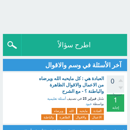
اطرح سؤالاً
آخر الأسئلة في وسم والاقوال
العبادة هي : كل مايحبه الله ويرضاه
0
من الاعمال والاقوال الظاهرة
والباطنة ؟ - مع الشرح
تصويتات
1
فبراير 25
سُئل
في تصنيف
أسئلة تعليمية
بواسطة
عبود
إجابة
العبادة
مايحبه
الله
ويرضاه
الاعمال
والاقوال
الظاهرة
والباطنة