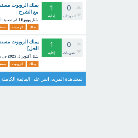
1
0
مع الشرح
تصويتات
إجابة
يونيو 16
سُئل
في تصنيف
أ
يملك
الروبوت
مست
1
0
الحل]
تصويتات
إجابة
أكتوبر 5، 2025
سُئل
في ت
يملك
الروبوت
مست
لمشاهدة المزيد، انقر على
القائمة الكاملة 