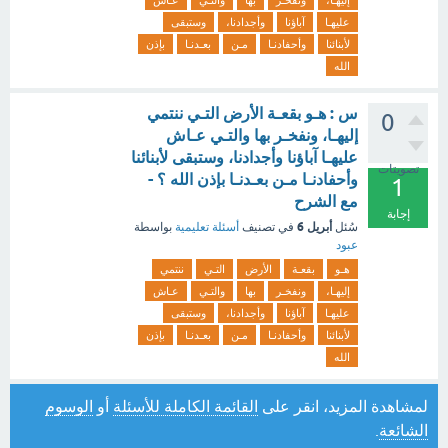
إليهـا،
ونفخـر
بها
والتـي
عـاش
عليهـا
آباؤنا
وأجدادنا،
وستبقى
لأبنائنا
وأحفادنـا
مـن
بعـدنـا
بإذن
الله
س : هـو بقعـة الأرض التـي ننتمي
0
إليهـا، ونفخـر بها والتـي عـاش
عليهـا آباؤنا وأجدادنا، وستبقى لأبنائنا
تصويتات
وأحفادنـا مـن بعـدنـا بإذن الله ؟ -
1
مع الشرح
إجابة
أبريل 6
سُئل
في تصنيف
أسئلة تعليمية
بواسطة
عبود
هـو
بقعـة
الأرض
التـي
ننتمي
إليهـا،
ونفخـر
بها
والتـي
عـاش
عليهـا
آباؤنا
وأجدادنا،
وستبقى
لأبنائنا
وأحفادنـا
مـن
بعـدنـا
بإذن
الله
لمشاهدة المزيد، انقر على
القائمة الكاملة للأسئلة
أو
الوسوم
الشائعة
.