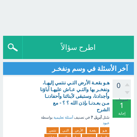
اطرح سؤالاً
آخر الأسئلة في وسم ونفخـر
هـو بقعـة الأرض التـي ننتمي إليهـا،
0
ونفخـر بها والتـي عـاش عليهـا آباؤنا
وأجدادنا، وستبقى لأبنائنا وأحفادنـا
تصويتات
مـن بعـدنـا بإذن الله ؟ ؟ - مع
1
الشرح
إجابة
أبريل 7
سُئل
في تصنيف
أسئلة تعليمية
بواسطة
عبود
هـو
بقعـة
الأرض
التـي
ننتمي