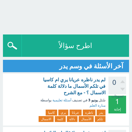
اطرح سؤالاً
آخر الأسئلة في وسم يدر
لم يدر ناظره عريانا يري ام كاسيا
0
في تلكم الأسمال ما دلالة كلمة
الاسمال ؟ - مع الشرح
تصويتات
1
يونيو 3
سُئل
في تصنيف
أسئلة تعليمية
بواسطة
منارة العلم
إجابة
يدر
ناظره
عريانا
يري
كاسيا
تلكم
الأسمال
دلالة
كلمة
الاسمال