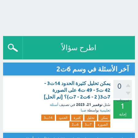
اطرح سؤالاً
آخر الأسئلة في وسم 6ت2
يمكن تحليل كثيرة الحدود 14ت3 -
0
42 ت5 - 49 ت4 على الصورة
7ث3( 2 - 6ت2 - 7ت)؟ [تم الحل]
تصويتات
1
نوفمبر 21، 2023
سُئل
في تصنيف
أسئلة
تعليمية
بواسطة
صبا
إجابة
يمكن
تحليل
كثيرة
الحدود
14ت3
الصورة
7ث3
6ت2