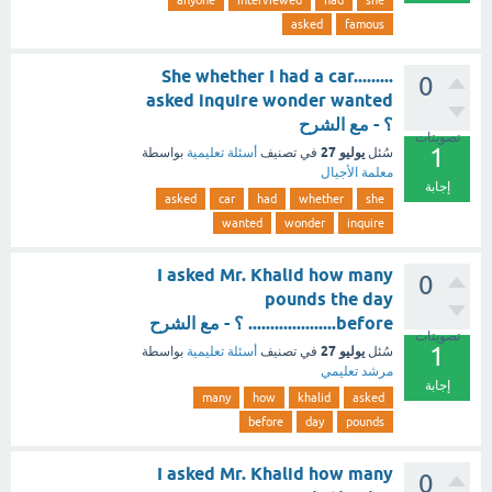
anyone
interviewed
had
she
asked
famous
She whether I had a car.........
0
asked inquire wonder wanted
؟ - مع الشرح
تصويتات
1
يوليو 27
سُئل
في تصنيف
أسئلة تعليمية
بواسطة
معلمة الأجيال
إجابة
asked
car
had
whether
she
wanted
wonder
inquire
I asked Mr. Khalid how many
0
pounds the day
before.................... ؟ - مع الشرح
تصويتات
1
يوليو 27
سُئل
في تصنيف
أسئلة تعليمية
بواسطة
مرشد تعليمي
إجابة
many
how
khalid
asked
before
day
pounds
I asked Mr. Khalid how many
0