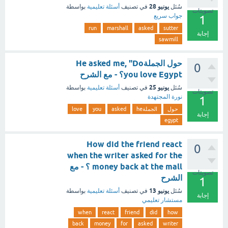
يونيو 28
سُئل
في تصنيف
أسئلة تعليمية
بواسطة
تصويتات
جواب سريع
1
run
marshall
asked
sutter
إجابة
sawmill
حول الجملةHe asked me, "Do
0
you love Egypt؟ - مع الشرح
يونيو 25
سُئل
في تصنيف
أسئلة تعليمية
بواسطة
تصويتات
نورة المجتهدة
1
حول
الجملةhe
asked
you
love
إجابة
egypt
How did the friend react
0
when the writer asked for the
money back at the mall ؟ - مع
تصويتات
الشرح
1
يونيو 13
سُئل
في تصنيف
أسئلة تعليمية
بواسطة
إجابة
مستشار تعليمي
when
react
friend
did
how
back
money
for
asked
writer