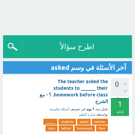
اطرح سؤالاً
آخر الأسئلة في وسم asked
The teacher asked the
0
students to ______ their
homework before class. ؟ - مع
تصويتات
الشرح
1
1 يوم
سُئل
منذ
في تصنيف
أسئلة تعليمية
إجابة
بواسطة
منارة العلم
______
students
asked
teacher
class
before
homework
their