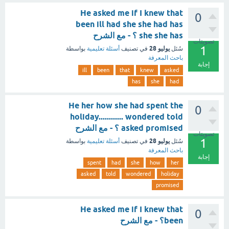
He asked me if I knew that
0
been ill had she she had has
she she has ؟ - مع الشرح
تصويتات
1
يوليو 28
سُئل
في تصنيف
أسئلة تعليمية
بواسطة
باحث المعرفة
إجابة
ill
been
that
knew
asked
has
she
had
He her how she had spent the
0
holiday............ wondered told
asked promised ؟ - مع الشرح
تصويتات
1
يوليو 28
سُئل
في تصنيف
أسئلة تعليمية
بواسطة
باحث المعرفة
إجابة
spent
had
she
how
her
asked
told
wondered
holiday
promised
He asked me if I knew that
0
been؟ - مع الشرح