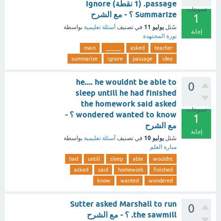
passage. (1 نقطة) Ignore
تصويتات
Summarize ؟ - مع الشرح
1
يوليو 11
سُئل
في تصنيف
أسئلة تعليمية
بواسطة
إجابة
نورة المجتهدة
main
______
asked
teacher
summarize
ignore
passage
idea
he.... he wouldnt be able to
0
sleep untill he had finished
the homework said asked
تصويتات
wondered wanted to know ؟ -
1
مع الشرح
إجابة
يوليو 10
سُئل
في تصنيف
أسئلة تعليمية
بواسطة
منارة العلم
had
untill
sleep
able
wouldnt
asked
said
homework
finished
know
wanted
wondered
Sutter asked Marshall to run
0
the sawmill. ؟ - مع الشرح