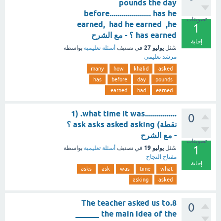
pounds the day
before..................... has he
تصويتات
earned, had he earned ,he
1
has earned ؟ - مع الشرح
إجابة
يوليو 27
سُئل
في تصنيف
أسئلة تعليمية
بواسطة
مرشد تعليمي
many
how
khalid
asked
has
before
day
pounds
earned
had
earned
................what time it was. (1
0
نقطة) ask asks asked asking ؟
- مع الشرح
تصويتات
1
يوليو 19
سُئل
في تصنيف
أسئلة تعليمية
بواسطة
مفتاح النجاح
إجابة
asks
ask
was
time
what
asking
asked
8.The teacher asked us to
0
______ the main idea of the