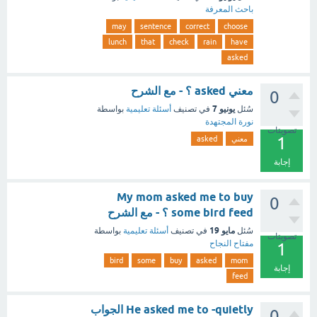
باحث المعرفة
may
sentence
correct
choose
lunch
that
check
rain
have
asked
معني asked ؟ - مع الشرح
0
يونيو 7
سُئل
في تصنيف
أسئلة تعليمية
بواسطة
نورة المجتهدة
تصويتات
1
معني
asked
إجابة
My mom asked me to buy
0
some bird feed ؟ - مع الشرح
مايو 19
سُئل
في تصنيف
أسئلة تعليمية
بواسطة
تصويتات
مفتاح النجاح
1
bird
some
buy
asked
mom
إجابة
feed
He asked me to -quietly الجواب
0