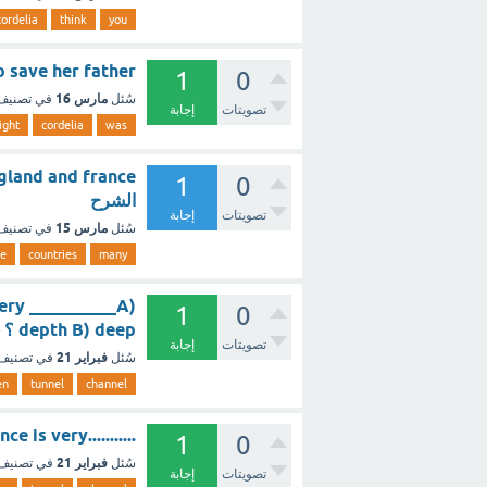
cordelia
think
you
d to save her father
1
0
مارس 16
سُئل
في تصني
تصويتات
إجابة
ight
cordelia
was
1
0
الشرح
تصويتات
إجابة
مارس 15
سُئل
في تصني
se
countries
many
ery __________A)
1
0
depth B) deep ؟ - مع الشرح
تصويتات
إجابة
فبراير 21
سُئل
في تصنيف
en
tunnel
channel
...........The Channel Tunnel between England and France is very ؟ - مع الشرح
1
0
فبراير 21
سُئل
في تصنيف
تصويتات
إجابة