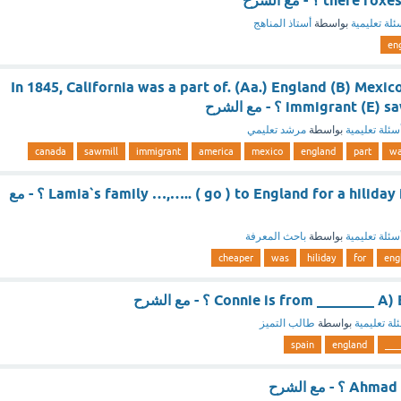
ئلة تعليمية
بواسطة
أستاذ المناهج
en
In 1845, California was a part of. (Aa.) England (B) Mexic
immigrant ؟ - مع الشرح
سئلة تعليمية
بواسطة
مرشد تعليمي
canada
sawmill
immigrant
america
mexico
england
part
w
Lamia`s family …,….. ( go ) to England for a hiliday if it was cheaper ؟ - مع
سئلة تعليمية
بواسطة
باحث المعرفة
cheaper
was
hiliday
for
eng
Connie is from _______ ؟ - مع الشرح
لة تعليمية
بواسطة
طالب التميز
spain
england
___