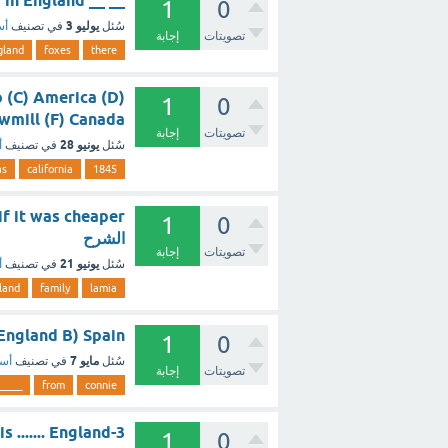
__ __ there foxes in England ؟ - مع الشرح
1
0
يوليو 3
سُئل
في تصنيف
أس
تصويتات
إجابة
gland
foxes
there
o (C) America (D)
1
0
 (E) sawmill (F) Canada
تصويتات
إجابة
يونيو 28
سُئل
في تصنيف
أ
as
california
1845
1
0
الشرح
تصويتات
إجابة
يونيو 21
سُئل
في تصنيف
أ
land
family
lamia
_ A) England B) Spain
1
0
مايو 7
سُئل
في تصنيف
أسئ
تصويتات
إجابة
_____
from
connie
3-Ahmad is ....... England ؟ - مع الشرح
1
0