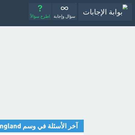
سؤال وإجابة
اطرح سؤالاً
آخر الأسئلة في وسم england