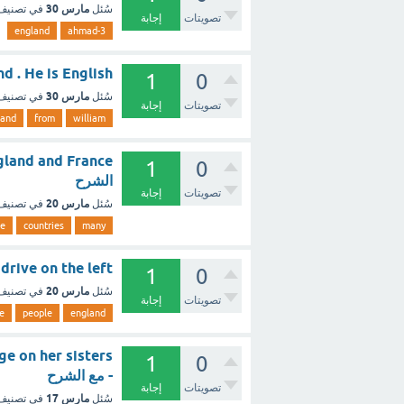
مارس 30
سُئل
في تصني
تصويتات
إجابة
england
3-ahmad
England . He is English
1
0
مارس 30
سُئل
في تصني
تصويتات
إجابة
land
from
william
1
0
الشرح
تصويتات
إجابة
مارس 20
سُئل
في تصني
se
countries
many
 people drive on the left
1
0
مارس 20
سُئل
في تصني
تصويتات
إجابة
e
people
england
1
0
- مع الشرح
تصويتات
إجابة
مارس 17
سُئل
في تصني