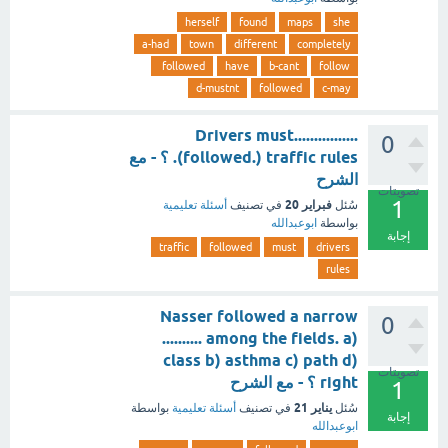
herself
found
maps
she
a-had
town
different
completely
followed
have
b-cant
follow
d-mustnt
followed
c-may
Drivers must................
0
(followed.) traffic rules. ؟ - مع
الشرح
تصويتات
1
فبراير 20
سُئل
في تصنيف
أسئلة تعليمية
بواسطة
ابوعبدالله
إجابة
traffic
followed
must
drivers
rules
Nasser followed a narrow
0
.......... among the fields. a)
class b) asthma c) path d)
تصويتات
right ؟ - مع الشرح
1
يناير 21
سُئل
في تصنيف
أسئلة تعليمية
بواسطة
إجابة
ابوعبدالله