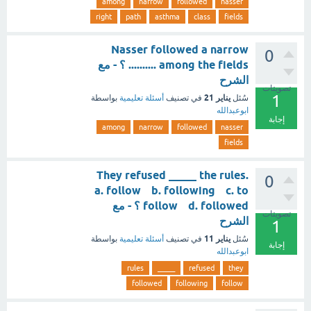
among
narrow
followed
nasser
right
path
asthma
class
fields
Nasser followed a narrow
0
.......... among the fields ؟ - مع
الشرح
تصويتات
1
يناير 21
سُئل
في تصنيف
أسئلة تعليمية
بواسطة
ابوعبدالله
إجابة
among
narrow
followed
nasser
fields
They refused _____ the rules.
0
a. follow b. following c. to
follow d. followed ؟ - مع
تصويتات
الشرح
1
يناير 11
سُئل
في تصنيف
أسئلة تعليمية
بواسطة
إجابة
ابوعبدالله
rules
_____
refused
they
followed
following
follow