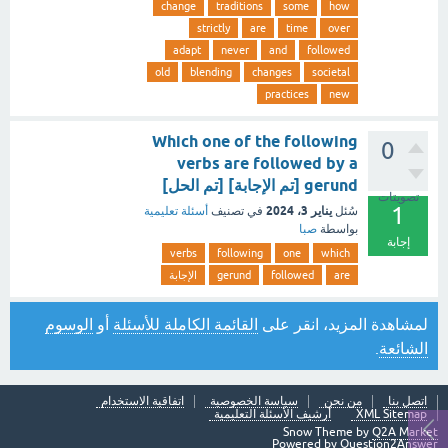
change
traditions
some
how
strictly
are
time
over
adapt
never
and
followed
old
blending
changes
societal
practices
new
Which one of the following
0
verbs are followed by a
gerund [تم الإجابة] [تم الحل]
تصويتات
1
يناير 3، 2024
سُئل
في تصنيف
أسئلة تعليمية
بواسطة
صبا
إجابة
verbs
following
one
which
are
followed
gerund
الإجابة
لمشاهدة المزيد، انقر على
القائمة الكاملة للأسئلة
أو
الوسوم
الشائعة
.
اتصل بنا
من نحن
سياسة الخصوصية
اتفاقية الاستخدام
XML Sitemap
أرشيف الأسئلة التعليمية
Snow Theme by
Q2A Market
Powered by
Question2Answer