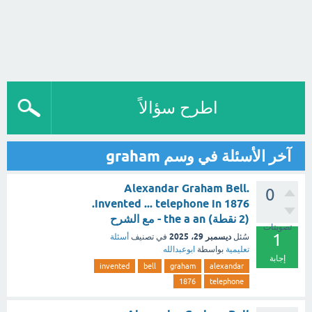
اطرح سؤالاً
آخر الأسئلة في وسم graham
.Alexandar Graham Bell
0
invented ... telephone in 1876.
(2 نقطة) the a an - مع الشرح
تصويتات
1
ديسمبر 29، 2025
سُئل
في تصنيف
أسئلة
تعليمية
بواسطة
ابوعبدالله
إجابة
invented
bell
graham
alexandar
1876
telephone