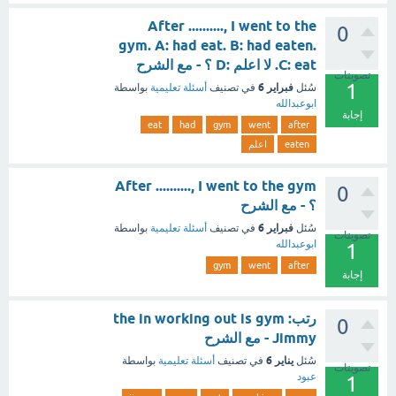
After .........., I went to the
0
gym. A: had eat. B: had eaten.
C: eat. لا اعلم :D ؟ - مع الشرح
تصويتات
1
فبراير 6
سُئل
في تصنيف
أسئلة تعليمية
بواسطة
ابوعبدالله
إجابة
eat
had
gym
went
after
eaten
اعلم
After .........., I went to the gym
0
؟ - مع الشرح
فبراير 6
سُئل
في تصنيف
أسئلة تعليمية
بواسطة
تصويتات
ابوعبدالله
1
gym
went
after
إجابة
رتب: the in working out is gym
0
Jimmy - مع الشرح
يناير 6
سُئل
في تصنيف
أسئلة تعليمية
بواسطة
تصويتات
عبود
1