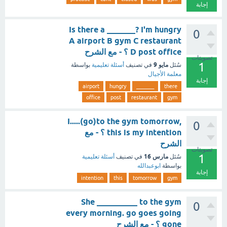
إجابة
Is there a _______? I'm hungry
0
A airport B gym C restaurant
D post office ؟ - مع الشرح
تصويتات
1
مايو 9
سُئل
في تصنيف
أسئلة تعليمية
بواسطة
معلمة الأجيال
إجابة
airport
hungry
_______
there
office
post
restaurant
gym
I.....(go)to the gym tomorrow,
0
this is my intention ؟ - مع
الشرح
تصويتات
1
مارس 16
سُئل
في تصنيف
أسئلة تعليمية
بواسطة
ابوعبدالله
إجابة
intention
this
tomorrow
gym
She __________ to the gym
0
every morning. go goes going
gone ؟ - مع الشرح