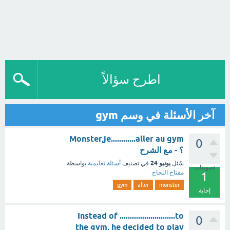
اطرح سؤالاً
آخر الأسئلة في وسم gym
Monster,je............aller au gym
0
؟ - مع الشرح
يونيو 24
سُئل
في تصنيف
أسئلة تعليمية
بواسطة
تصويتات
مفتاح النجاح
1
gym
aller
monster
إجابة
Instead of ...........................to
0
the gym, he decided to play