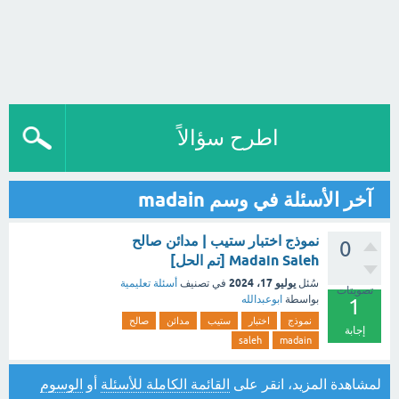
اطرح سؤالاً
آخر الأسئلة في وسم madain
نموذج اختبار ستيب | مدائن صالح
0
Madain Saleh [تم الحل]
يوليو 17، 2024
سُئل
في تصنيف
أسئلة تعليمية
تصويتات
بواسطة
ابوعبدالله
1
نموذج
اختبار
ستيب
مدائن
صالح
إجابة
saleh
madain
لمشاهدة المزيد، انقر على
القائمة الكاملة للأسئلة
أو
الوسوم