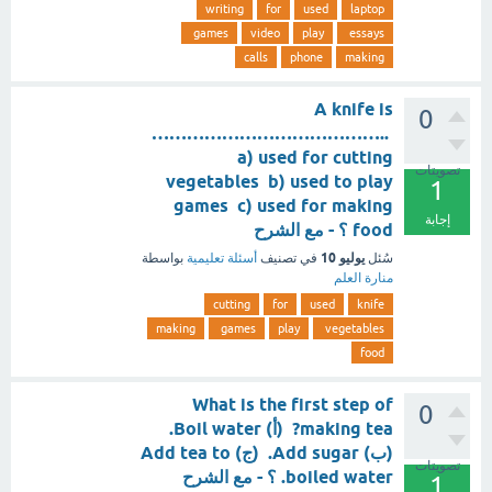
writing
for
used
laptop
games
video
play
essays
calls
phone
making
A knife is
0
…………………………………..
a) used for cutting
تصويتات
vegetables b) used to play
1
games c) used for making
إجابة
food ؟ - مع الشرح
يوليو 10
سُئل
في تصنيف
أسئلة تعليمية
بواسطة
منارة العلم
cutting
for
used
knife
making
games
play
vegetables
food
What is the first step of
0
making tea? (أ) Boil water.
(ب) Add sugar. (ج) Add tea to
تصويتات
boiled water. ؟ - مع الشرح
1