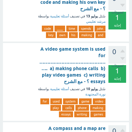
code and making his own key
؟ - مع الشرح
تصويتات
1
يوليو 13
سُئل
في تصنيف
أسئلة تعليمية
بواسطة
مرشد تعليمي
إجابة
code
____
time
spends
john
key
own
his
making
and
A video game system is used
0
for
……………………………………
تصويتات
…. a) making phone calls b)
1
play video games c) writing
إجابة
essays ؟ - مع الشرح
يوليو 10
سُئل
في تصنيف
أسئلة تعليمية
بواسطة
نورة المجتهدة
for
used
system
game
video
play
calls
phone
making
essays
writing
games
A compass and a map are
0