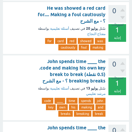
He was showed a red card
0
for.... Making a foul cautiously
؟ - مع الشرح
تصويتات
1
يوليو 20
سُئل
في تصنيف
أسئلة تعليمية
بواسطة
مفتاح النجاح
إجابة
for
card
red
showed
was
cautiously
foul
making
John spends time ____ the
0
code and making his own key.
(0.5 نقطة) break to break
تصويتات
breaking breaks ؟ - مع الشرح
1
يوليو 13
سُئل
في تصنيف
أسئلة تعليمية
بواسطة
إجابة
مرشد تعليمي
code
____
time
spends
john
key
own
his
making
and
breaks
breaking
break
John spends time ____ the
0