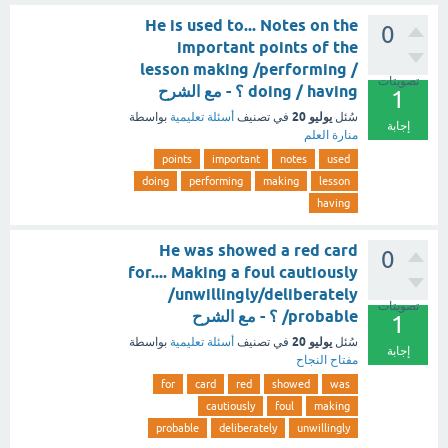
He is used to... Notes on the
0
important points of the
lesson making /performing /
تصويتات
doing / having ؟ - مع الشرح
1
يوليو 20
سُئل
في تصنيف
أسئلة تعليمية
بواسطة
إجابة
منارة العلم
points
important
notes
used
doing
performing
making
lesson
having
He was showed a red card
0
for.... Making a foul cautiously
/unwillingly/deliberately
تصويتات
/probable ؟ - مع الشرح
1
يوليو 20
سُئل
في تصنيف
أسئلة تعليمية
بواسطة
إجابة
مفتاح النجاح
for
card
red
showed
was
cautiously
foul
making
probable
deliberately
unwillingly