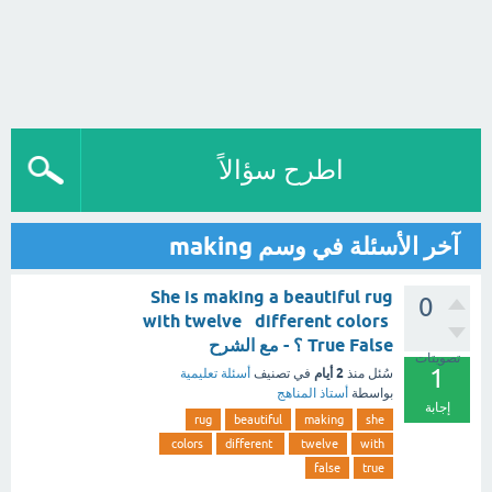
اطرح سؤالاً
آخر الأسئلة في وسم making
She is making a beautiful rug
0
with twelve different colors
True False ؟ - مع الشرح
تصويتات
1
2 أيام
سُئل
منذ
في تصنيف
أسئلة تعليمية
بواسطة
أستاذ المناهج
إجابة
rug
beautiful
making
she
colors
different
twelve
with
false
true