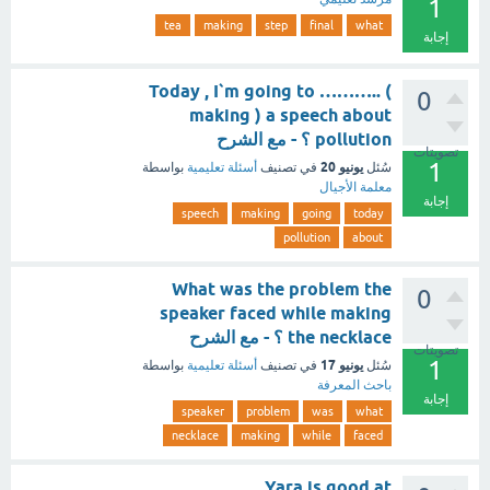
1
tea
making
step
final
what
إجابة
Today , I`m going to ……….. (
0
making ) a speech about
pollution ؟ - مع الشرح
تصويتات
1
يونيو 20
سُئل
في تصنيف
أسئلة تعليمية
بواسطة
معلمة الأجيال
إجابة
speech
making
going
today
pollution
about
What was the problem the
0
speaker faced while making
the necklace ؟ - مع الشرح
تصويتات
1
يونيو 17
سُئل
في تصنيف
أسئلة تعليمية
بواسطة
باحث المعرفة
إجابة
speaker
problem
was
what
necklace
making
while
faced
Yara is good at