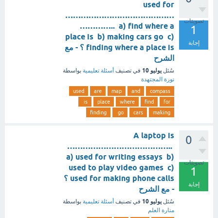
used for
……………………………………
تصويتات
………….. a) find where a
1
place is b) making cars go c)
إجابة
finding where a place is ؟ - مع
الشرح
يوليو 10
سُئل
في تصنيف
أسئلة تعليمية
بواسطة
نورة المجتهدة
used
are
map
and
compass
is
place
where
find
for
finding
go
cars
making
A laptop is
0
…………………………………..
a) used for writing essays b)
تصويتات
used to play video games c)
1
used for making phone calls ؟
إجابة
- مع الشرح
يوليو 10
سُئل
في تصنيف
أسئلة تعليمية
بواسطة
منارة العلم