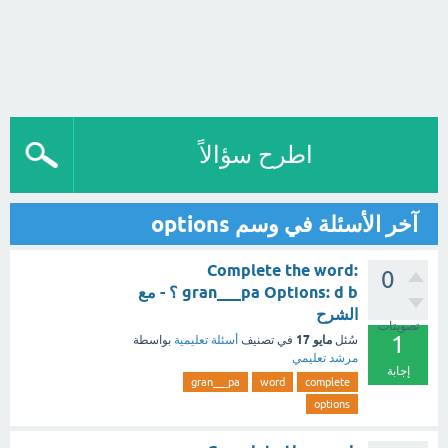
اطرح سؤالاً
آخر الأسئلة في وسم options
Complete the word:
0
gran___pa Options: d b ؟ - مع
الشرح
تصويتات
1
مايو 17
سُئل
في تصنيف
أسئلة تعليمية
بواسطة
مرشد تعليمي
إجابة
gran___pa
word
complete
options