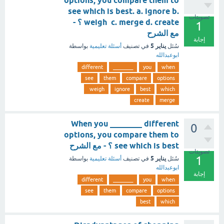
options, you compare them to
see which is best. a. ignore b.
تصويتات
weigh c. merge d. create ؟ -
1
مع الشرح
إجابة
يناير 5
سُئل
في تصنيف
أسئلة تعليمية
بواسطة
ابوعبدالله
different
________
you
when
see
them
compare
options
weigh
ignore
best
which
create
merge
When you ________ different
0
options, you compare them to
see which is best ؟ - مع الشرح
تصويتات
1
يناير 5
سُئل
في تصنيف
أسئلة تعليمية
بواسطة
ابوعبدالله
إجابة
different
________
you
when
see
them
compare
options
best
which