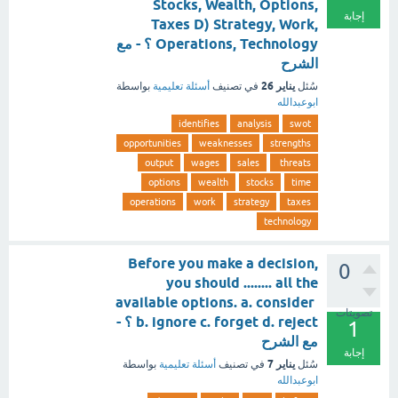
Stocks, Wealth, Options,
إجابة
Taxes D) Strategy, Work,
Operations, Technology ؟ - مع
الشرح
يناير 26
سُئل
في تصنيف
أسئلة تعليمية
بواسطة
ابوعبدالله
identifies
analysis
swot
opportunities
weaknesses
strengths
output
wages
sales
threats
options
wealth
stocks
time
operations
work
strategy
taxes
technology
Before you make a decision,
0
you should ........ all the
available options. a. consider
تصويتات
b. ignore c. forget d. reject ؟ -
1
مع الشرح
إجابة
يناير 7
سُئل
في تصنيف
أسئلة تعليمية
بواسطة
ابوعبدالله