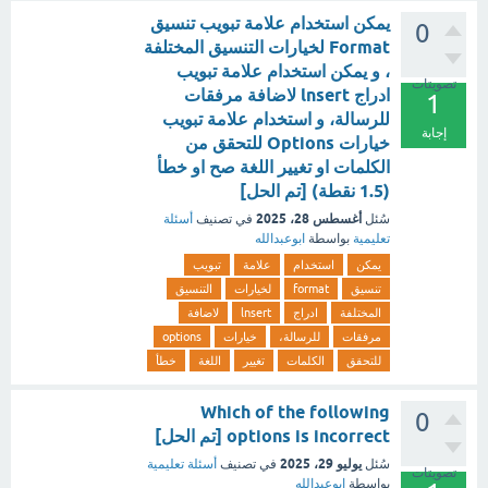
يمكن استخدام علامة تبويب تنسيق
0
Format لخيارات التنسيق المختلفة
، و يمكن استخدام علامة تبويب
تصويتات
ادراج lnsert لاضافة مرفقات
1
للرسالة، و استخدام علامة تبويب
إجابة
خيارات Options للتحقق من
الكلمات او تغيير اللغة صح او خطأ
(1.5 نقطة) [تم الحل]
أغسطس 28، 2025
سُئل
في تصنيف
أسئلة
تعليمية
بواسطة
ابوعبدالله
يمكن
استخدام
علامة
تبويب
تنسيق
format
لخيارات
التنسيق
المختلفة
ادراج
lnsert
لاضافة
مرفقات
للرسالة،
خيارات
options
للتحقق
الكلمات
تغيير
اللغة
خطأ
Which of the following
0
options is incorrect [تم الحل]
يوليو 29، 2025
سُئل
في تصنيف
أسئلة تعليمية
تصويتات
بواسطة
ابوعبدالله