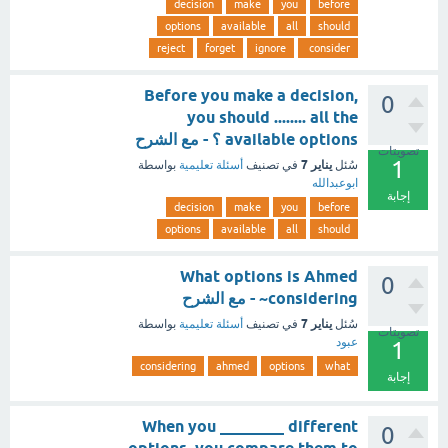
decision
make
you
before
options
available
all
should
reject
forget
ignore
consider
Before you make a decision,
0
you should ........ all the
available options ؟ - مع الشرح
تصويتات
1
يناير 7
سُئل
في تصنيف
أسئلة تعليمية
بواسطة
ابوعبدالله
إجابة
decision
make
you
before
options
available
all
should
What options is Ahmed
0
considering~ - مع الشرح
يناير 7
سُئل
في تصنيف
أسئلة تعليمية
بواسطة
تصويتات
عبود
1
considering
ahmed
options
what
إجابة
When you ________ different
0