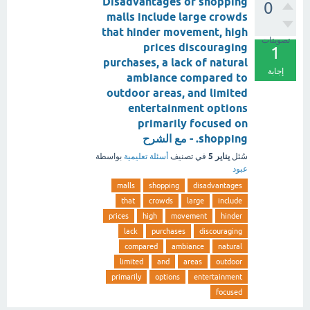
Disadvantages of shopping
0
malls include large crowds
that hinder movement, high
تصويتات
prices discouraging
1
purchases, a lack of natural
إجابة
ambiance compared to
outdoor areas, and limited
entertainment options
primarily focused on
shopping. - مع الشرح
يناير 5
سُئل
في تصنيف
أسئلة تعليمية
بواسطة
عبود
malls
shopping
disadvantages
that
crowds
large
include
prices
high
movement
hinder
lack
purchases
discouraging
compared
ambiance
natural
limited
and
areas
outdoor
primarily
options
entertainment
focused