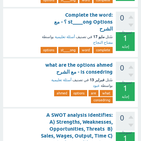
options
st____ong
word
complete
Complete the word:
0
st____ong Options ؟ - مع
الشرح
تصويتات
1
مايو 17
سُئل
في تصنيف
أسئلة تعليمية
بواسطة
مفتاح النجاح
إجابة
options
st____ong
word
complete
what are the options ahmed
0
is consedring - مع الشرح
فبراير 13
سُئل
في تصنيف
أسئلة تعليمية
تصويتات
بواسطة
عبود
1
ahmed
options
are
what
إجابة
consedring
A SWOT analysis identifies:
0
A) Strengths, Weaknesses,
Opportunities, Threats B)
تصويتات
Sales, Wages, Output, Time C)
1