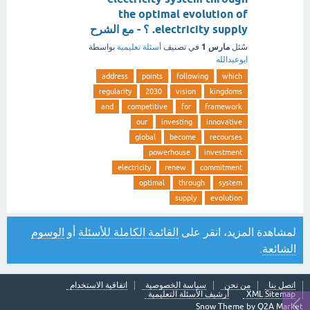
the optimal evolution of
electricity supply. ؟ - مع الشرح
مارس 1
سُئل
في تصنيف
أسئلة تعليمية
بواسطة
ابوعبدالله
address
points
following
which
regularity
2030
vision
kingdoms
and
competitive
for
framework
our
investing
innovative
global
become
recourses
powerhouse
investment
electricity
renew
commitment
optimal
through
system
supply
evolution
لمشاهدة المزيد، انقر على
القائمة الكاملة للأسئلة
أو
الوسوم
الشائعة
.
اتصل بنا
من نحن
سياسة الخصوصية
اتفاقية الاستخدام
XML Sitemap
أرشيف الأسئلة التعليمية
Snow Theme by
Q2A Market