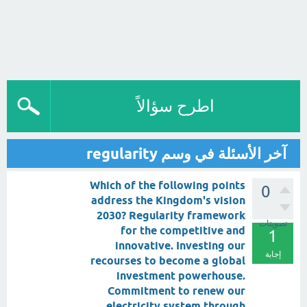
اطرح سؤالاً
آخر الأسئلة في وسم regularity
Which of the following points
0
address the Kingdom's vision
2030? Regularity framework
تصويتات
for the competitive and
1
innovative. Investing our
إجابة
recourses to become a global
investment powerhouse.
Commitment to renew our
electricity system through