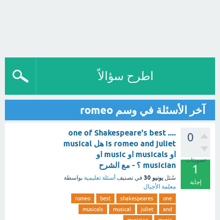
اطرح سؤالاً
آخر الأسئلة في وسم romeo
one of Shakespeare's best ....
0
is romeo and juliet هل musical
او musicals او music او
تصويتات
musician ؟ - مع الشرح
1
يونيو 30
سُئل
في تصنيف
أسئلة تعليمية
بواسطة
إجابة
معلمة الأجيال
romeo
best
shakespeares
one
musicals
musical
juliet
and