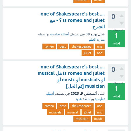
musician
music
one of Shakespeare's best ....
0
is romeo and juliet ؟ - مع
الشرح
تصويتات
1
يونيو 30
سُئل
في تصنيف
أسئلة تعليمية
بواسطة
منارة العلم
إجابة
romeo
best
shakespeares
one
juliet
and
one of Shakespeare's best ....
0
is romeo and juliet هل musical
او musicals او music او
تصويتات
musician [تم الحل]
1
أغسطس 9، 2025
سُئل
في تصنيف
أسئلة
إجابة
تعليمية
بواسطة
عبود
romeo
best
shakespeares
one
musicals
musical
juliet
and
musician
music