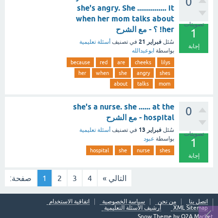
0
she's angry. She ............... it
when her mom talks about
تصويتات
her! ؟ - مع الشرح
1
فبراير 21
سُئل
في تصنيف
أسئلة تعليمية
إجابة
بواسطة
ابوعبدالله
because
red
are
cheeks
lilys
her
when
she
angry
shes
about
talks
mom
she's a nurse. she ...... at the
0
hospital - مع الشرح
فبراير 13
سُئل
في تصنيف
أسئلة تعليمية
تصويتات
بواسطة
عبود
1
hospital
she
nurse
shes
إجابة
التالي »
4
3
2
1
صفحة:
اتصل بنا
من نحن
سياسة الخصوصية
اتفاقية الاستخدام
XML Sitemap
أرشيف الأسئلة التعليمية
Snow Theme by
Q2A Market