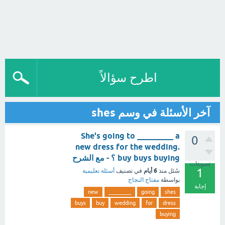
اطرح سؤالاً
آخر الأسئلة في وسم shes
She's going to _________ a
0
new dress for the wedding.
buy buys buying ؟ - مع الشرح
تصويتات
1
6 أيام
سُئل
منذ
في تصنيف
أسئلة تعليمية
بواسطة
مفتاح النجاح
إجابة
new
_________
going
shes
buys
buy
wedding
for
dress
buying