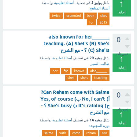
1
يوليو 5
سُئل
في تصنيف
أسئلة تعليمية
بواسطة
أستاذ المناهج
إجابة
twice
promoted
been
shes
for
2015
_______also known for her
0
teaching. (A) Shei's (B) She's
(C) She'is ؟ - مع الشرح
تصويتات
1
يونيو 29
سُئل
في تصنيف
أسئلة تعليمية
بواسطة
طالب التميز
إجابة
her
for
known
_______also
shes
sheis
teaching
Can Reham come with Salma?
0
أ) No, I can't ب) Yes, of course
ج) It's raining د) She's busy ؟ -
تصويتات
مع الشرح
1
يونيو 14
سُئل
في تصنيف
أسئلة تعليمية
بواسطة
إجابة
نورة المجتهدة
salma
with
come
reham
can