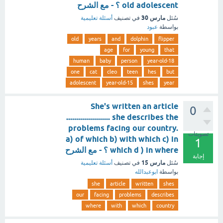
old adolescent ؟ - مع الشرح
مارس 30
سُئل
في تصنيف
أسئلة تعليمية
بواسطة
عبود
old
years
and
dolphin
flipper
age
for
young
that
human
baby
person
18-year-old
one
cat
cleo
teen
hes
but
adolescent
15-year-old
shes
year
She's written an article
0
...................... she describes the
problems facing our country.
تصويتات
a) of which b) with which c) in
1
which d ) in where ؟ - مع الشرح
إجابة
مارس 15
سُئل
في تصنيف
أسئلة تعليمية
بواسطة
ابوعبدالله
she
article
written
shes
our
facing
problems
describes
where
with
which
country