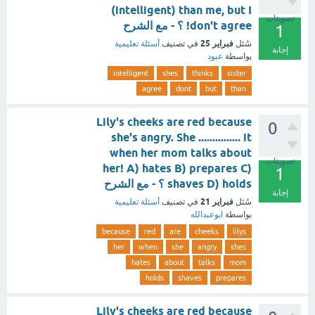
(intelligent) than me, but I
تصويتات
don't agree! ؟ - مع الشرح
1
فبراير 25
سُئل
في تصنيف
أسئلة تعليمية
إجابة
بواسطة
عبود
intelligent
shes
thinks
sister
agree
dont
but
than
Lily's cheeks are red because
0
she's angry. She ............... it
when her mom talks about
تصويتات
her! A) hates B) prepares C)
1
shaves D) holds ؟ - مع الشرح
إجابة
فبراير 21
سُئل
في تصنيف
أسئلة تعليمية
بواسطة
ابوعبدالله
because
red
are
cheeks
lilys
her
when
she
angry
shes
hates
about
talks
mom
holds
shaves
prepares
Lily's cheeks are red because