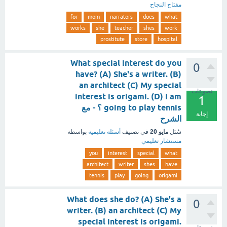
مفتاح النجاح
for
mom
narrators
does
what
works
she
teacher
shes
work
prostitute
store
hospital
What special interest do you
0
have? (A) She's a writer. (B)
an architect (C) My special
تصويتات
interest is origami. (D) I am
1
going to play tennis ؟ - مع
إجابة
الشرح
مايو 20
سُئل
في تصنيف
أسئلة تعليمية
بواسطة
مستشار تعليمي
you
interest
special
what
architect
writer
shes
have
tennis
play
going
origami
What does she do? (A) She's a
0
writer. (B) an architect (C) My
special interest is origami.