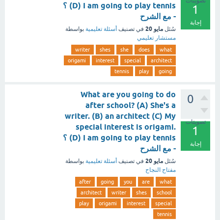
تصويتات
(D) I am going to play tennis ؟
1
- مع الشرح
إجابة
مايو 20
سُئل
في تصنيف
أسئلة تعليمية
بواسطة
مستشار تعليمي
writer
shes
she
does
what
origami
interest
special
architect
tennis
play
going
What are you going to do
0
after school? (A) She's a
writer. (B) an architect (C) My
تصويتات
special interest is origami.
1
(D) I am going to play tennis ؟
إجابة
- مع الشرح
مايو 20
سُئل
في تصنيف
أسئلة تعليمية
بواسطة
مفتاح النجاح
after
going
you
are
what
architect
writer
shes
school
play
origami
interest
special
tennis