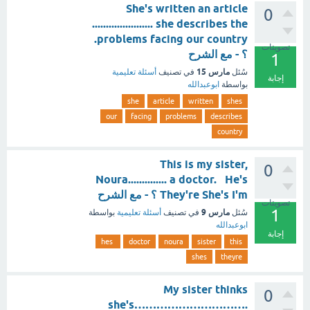
She's written an article
0
...................... she describes the
problems facing our country.
تصويتات
؟ - مع الشرح
1
مارس 15
سُئل
في تصنيف
أسئلة تعليمية
إجابة
بواسطة
ابوعبدالله
she
article
written
shes
our
facing
problems
describes
country
This is my sister,
0
Noura.............. a doctor. He's
They're She's I'm ؟ - مع الشرح
تصويتات
1
مارس 9
سُئل
في تصنيف
أسئلة تعليمية
بواسطة
ابوعبدالله
إجابة
hes
doctor
noura
sister
this
shes
theyre
My sister thinks
0
she's………………………….