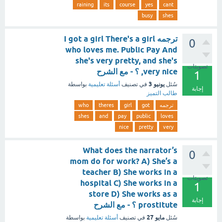
raining
its
course
yes
cant
busy
shes
ترجمه I got a girl There's a girl
0
who loves me. Public Pay And
she's very pretty, and she's
تصويتات
very nice, ؟ - مع الشرح
1
يونيو 3
سُئل
في تصنيف
أسئلة تعليمية
بواسطة
إجابة
طالب التميز
ترجمه
got
girl
theres
who
shes
and
pay
public
loves
nice
pretty
very
What does the narrator’s
0
mom do for work? A) She’s a
teacher B) She works in a
تصويتات
hospital C) She works in a
1
store D) She works as a
إجابة
prostitute ؟ - مع الشرح
مايو 27
سُئل
في تصنيف
أسئلة تعليمية
بواسطة