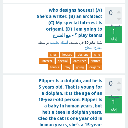
Who designs houses? (A)
0
She's a writer. (B) an architect
(C) My special interest is
تصويتات
origami. (D) I am going to
1
play tennis ؟ - مع الشرح
إجابة
مايو 20
سُئل
في تصنيف
أسئلة تعليمية
بواسطة
مفتاح النجاح
shes
houses
designs
who
interest
special
architect
writer
tennis
play
going
origami
Flipper is a dolphin, and he is
0
5 years old. That is young for
a dolphin. It is the age of an
تصويتات
18-year-old person. Flipper is
1
a baby in human years, but
إجابة
he’s a teen in dolphin years.
Cleo the cat is one year old In
human years, she’s a 15-year-