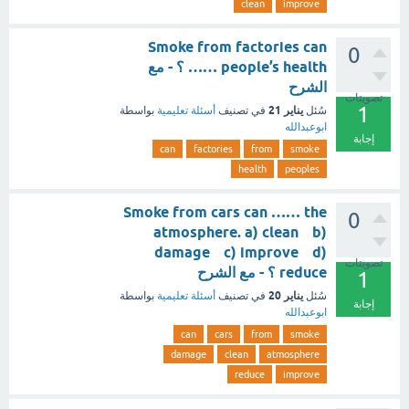
clean
improve
Smoke from factories can
0
…… people’s health ؟ - مع
الشرح
تصويتات
1
يناير 21
سُئل
في تصنيف
أسئلة تعليمية
بواسطة
ابوعبدالله
إجابة
can
factories
from
smoke
health
peoples
Smoke from cars can …… the
0
atmosphere. a) clean b)
damage c) improve d)
تصويتات
reduce ؟ - مع الشرح
1
يناير 20
سُئل
في تصنيف
أسئلة تعليمية
بواسطة
إجابة
ابوعبدالله
can
cars
from
smoke
damage
clean
atmosphere
reduce
improve