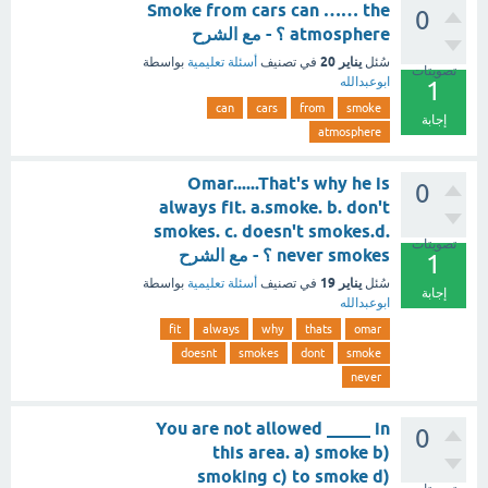
Smoke from cars can …… the
0
atmosphere ؟ - مع الشرح
يناير 20
سُئل
في تصنيف
أسئلة تعليمية
بواسطة
تصويتات
ابوعبدالله
1
can
cars
from
smoke
إجابة
atmosphere
Omar......That's why he is
0
always fit. a.smoke. b. don't
smokes. c. doesn't smokes.d.
تصويتات
never smokes ؟ - مع الشرح
1
يناير 19
سُئل
في تصنيف
أسئلة تعليمية
بواسطة
إجابة
ابوعبدالله
fit
always
why
thats
omar
doesnt
smokes
dont
smoke
never
You are not allowed _____ in
0
this area. a) smoke b)
smoking c) to smoke d)