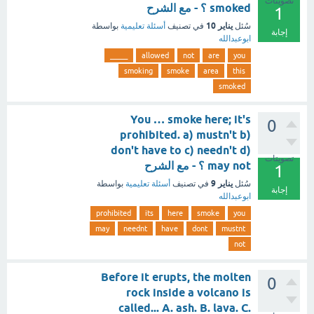
تصويتات
smoked ؟ - مع الشرح
1
يناير 10
سُئل
في تصنيف
أسئلة تعليمية
بواسطة
إجابة
ابوعبدالله
_____
allowed
not
are
you
smoking
smoke
area
this
smoked
You … smoke here; it's
0
prohibited. a) mustn't b)
don't have to c) needn't d)
تصويتات
may not ؟ - مع الشرح
1
يناير 9
سُئل
في تصنيف
أسئلة تعليمية
بواسطة
إجابة
ابوعبدالله
prohibited
its
here
smoke
you
may
neednt
have
dont
mustnt
not
Before it erupts, the molten
0
rock inside a volcano is
called... A. ash. B. lava. C.