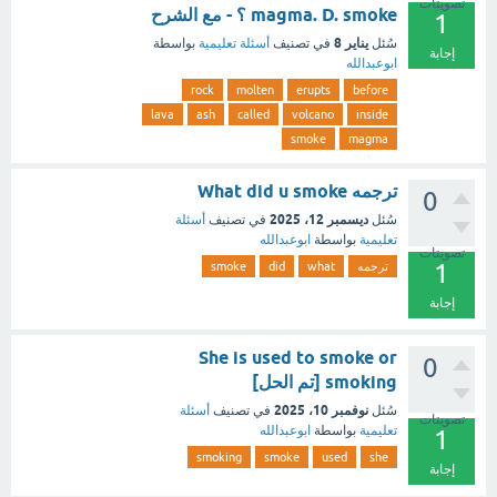
تصويتات
magma. D. smoke ؟ - مع الشرح
1
يناير 8
سُئل
في تصنيف
أسئلة تعليمية
بواسطة
إجابة
ابوعبدالله
rock
molten
erupts
before
lava
ash
called
volcano
inside
smoke
magma
ترجمه What did u smoke
0
ديسمبر 12، 2025
سُئل
في تصنيف
أسئلة
تعليمية
بواسطة
ابوعبدالله
تصويتات
1
ترجمه
what
did
smoke
إجابة
She is used to smoke or
0
smoking [تم الحل]
نوفمبر 10، 2025
سُئل
في تصنيف
أسئلة
تصويتات
تعليمية
بواسطة
ابوعبدالله
1
smoking
smoke
used
she
إجابة