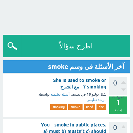
اطرح سؤالاً
آخر الأسئلة في وسم smoke
She is used to smoke or
0
smoking ؟ - مع الشرح
يوليو 18
سُئل
في تصنيف
أسئلة تعليمية
بواسطة
تصويتات
مرشد تعليمي
1
smoking
smoke
used
she
إجابة
You _ smoke in public places.
0
a) must b) mustn’t c) should