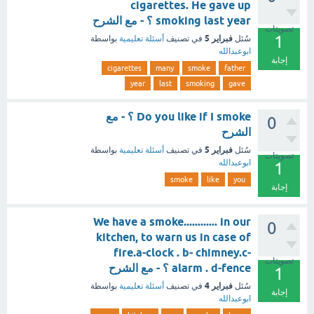
cigarettes. He gave up
smoking last year ؟ - مع الشرح
تصويتات
1
فبراير 5
سُئل
في تصنيف
أسئلة تعليمية
بواسطة
ابوعبدالله
إجابة
cigarettes
many
smoke
father
year
last
smoking
gave
Do you like if I smoke ؟ - مع
0
الشرح
فبراير 5
سُئل
في تصنيف
أسئلة تعليمية
بواسطة
تصويتات
ابوعبدالله
1
smoke
like
you
إجابة
We have a smoke............ in our
0
kitchen, to warn us in case of
fire.a-clock . b- chimney.c-
تصويتات
alarm . d-fence ؟ - مع الشرح
1
فبراير 4
سُئل
في تصنيف
أسئلة تعليمية
بواسطة
إجابة
ابوعبدالله