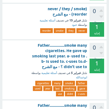
(never / they / smoke
0
(reorder - مع الشرح
فبراير 13
سُئل
في تصنيف
أسئلة تعليمية
تصويتات
بواسطة
عبود
1
reorder
smoke
they
never
إجابة
Father...............smoke many
0
cigarettes. He gave up
smoking last year. a- used to .
تصويتات
b- is used to. c-uses to.d-
1
didn't use to ؟ - مع الشرح
إجابة
فبراير 5
سُئل
في تصنيف
أسئلة تعليمية
بواسطة
ابوعبدالله
cigarettes
many
smoke
father
used
year
last
smoking
gave
use
didnt
c-uses
Father...............smoke many
0