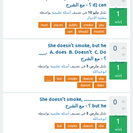
d) can ؟ - مع الشرح
تصويتات
1
مايو 10
سُئل
في تصنيف
أسئلة تعليمية
بواسطة
معلمة الأجيال
إجابة
must
places
public
smoke
you
can
should
mustnt
She doesn’t smoke, but he
0
___. A. does B. Doesn’t C. Do
؟ - مع الشرح
تصويتات
1
مارس 3
سُئل
في تصنيف
أسئلة تعليمية
بواسطة
ابوعبدالله
إجابة
___
but
smoke
doesnt
she
doesnt
does
................... She doesn’t smoke,
0
but he ؟ - مع الشرح
مارس 3
سُئل
في تصنيف
أسئلة تعليمية
بواسطة
تصويتات
ابوعبدالله
1
but
smoke
doesnt
she
إجابة