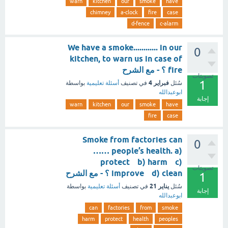
warn
kitchen
our
smoke
have
chimney
a-clock
fire
case
d-fence
c-alarm
We have a smoke............ in our
0
kitchen, to warn us in case of
fire ؟ - مع الشرح
تصويتات
1
فبراير 4
سُئل
في تصنيف
أسئلة تعليمية
بواسطة
ابوعبدالله
إجابة
warn
kitchen
our
smoke
have
fire
case
Smoke from factories can
0
…… people’s health. a)
protect b) harm c)
تصويتات
improve d) clean ؟ - مع الشرح
1
يناير 21
سُئل
في تصنيف
أسئلة تعليمية
بواسطة
إجابة
ابوعبدالله
can
factories
from
smoke
harm
protect
health
peoples