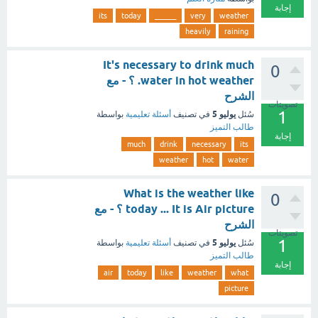
إجابة
its
today
______
very
weather
heavily
raining
It's necessary to drink much
0
water in hot weather. ؟ - مع
الشرح
تصويتات
1
يوليو 5
سُئل
في تصنيف
أسئلة تعليمية
بواسطة
طالب التميز
إجابة
much
drink
necessary
its
weather
hot
water
What is the weather like
0
today ... It is Air picture ؟ - مع
الشرح
تصويتات
1
يوليو 5
سُئل
في تصنيف
أسئلة تعليمية
بواسطة
طالب التميز
إجابة
air
today
like
weather
what
picture