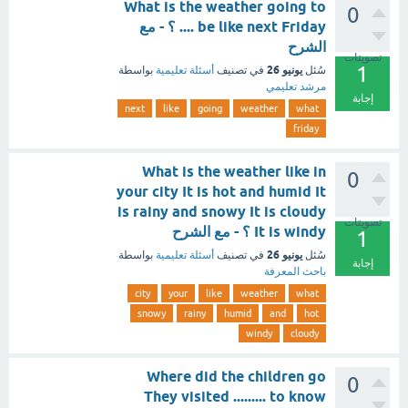
What is the weather going to
0
be like next Friday .... ؟ - مع
الشرح
تصويتات
1
يونيو 26
سُئل
في تصنيف
أسئلة تعليمية
بواسطة
مرشد تعليمي
إجابة
next
like
going
weather
what
friday
What is the weather like in
0
your city It is hot and humid It
is rainy and snowy It is cloudy
تصويتات
It is windy ؟ - مع الشرح
1
يونيو 26
سُئل
في تصنيف
أسئلة تعليمية
بواسطة
إجابة
باحث المعرفة
city
your
like
weather
what
snowy
rainy
humid
and
hot
windy
cloudy
Where did the children go
0
They visited ......... to know