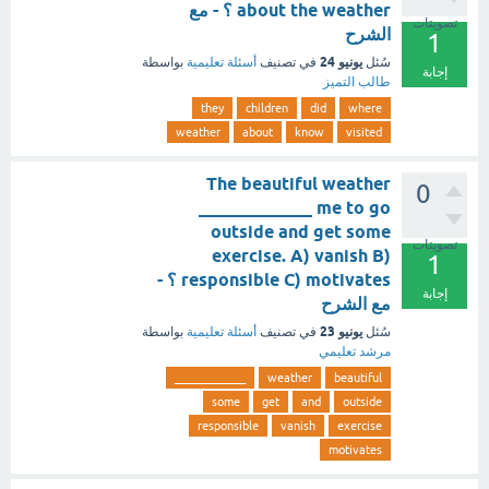
about the weather ؟ - مع
تصويتات
الشرح
1
يونيو 24
سُئل
في تصنيف
أسئلة تعليمية
بواسطة
إجابة
طالب التميز
they
children
did
where
weather
about
know
visited
The beautiful weather
0
_____________ me to go
outside and get some
تصويتات
exercise. A) vanish B)
1
responsible C) motivates ؟ -
إجابة
مع الشرح
يونيو 23
سُئل
في تصنيف
أسئلة تعليمية
بواسطة
مرشد تعليمي
_____________
weather
beautiful
some
get
and
outside
responsible
vanish
exercise
motivates