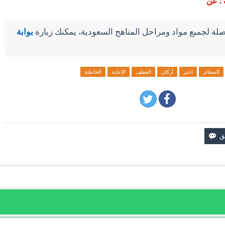
: عن
لة لجميع مواد ومراحل المناهج السعودية، يمكنك زيارة
بوابة
الصغائر
اختر
أركان
العطف
الإجابة
الخاطئة