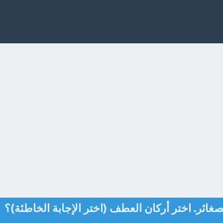
ائر. اختر أركان العطف (اختر الإجابة الخاطئة)؟