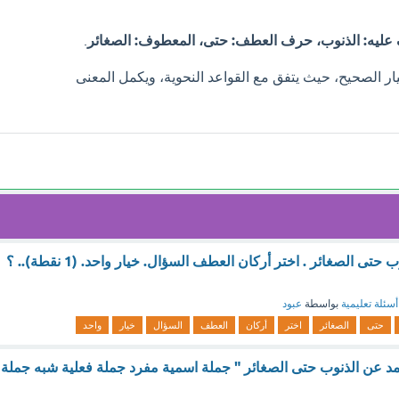
ليه: الذنوب، حرف العطف: حتى، المعطوف: الصغائر
.
يار الصحيح، حيث يتفق مع القواعد النحوية، ويكمل المعنى
أقلع محمد عن الذنوب حتى الصغائر . اختر أركان العطف السؤال. خيار واحد. (1 نقطة).. ؟
أسئلة تعليمية
بواسطة
عبود
حتى
الصغائر
اختر
أركان
العطف
السؤال
خيار
واحد
مد عن الذنوب حتى الصغائر " جملة اسمية مفرد جملة فعلية شبه جملة