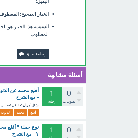
البديل:
الخيار الصحيح:
المعطوف ع
السبب:
هذا الخيار هو الخ
المطلوب.
أسئلة مشابهة
1
0
- مع الشرح
تصويتات
إجابة
أبريل 22
سُئل
في تصنيف
أقلع
محمد
الذنوب
نوع جملة " أقلع مح
1
0
؟ - مع الشرح