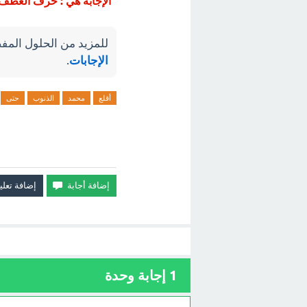
الإجابة هي : حرف العطف 
للمزيد من الحلول المفص
الإجابات
.
أقلع
محمد
الذنوب
حتى
1
إجابة وحدة