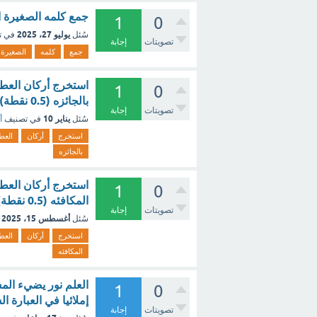
جمع كلمه الصغيرة ا
1
0
يوليو 27، 2025
سُئل
في ت
تصويتات
إجابة
جمع
كلمه
الصغيرة
استخرج أركان العطف 
1
0
بالجائزه (0.5 نقطة) - مع الشرح
تصويتات
إجابة
يناير 10
سُئل
في تصنيف
أ
استخرج
أركان
الع
بالجائزه
استخرج أركان العطف 
1
0
المكافئه (0.5 نقطة) [تم الحل]
تصويتات
إجابة
أغسطس 15، 2025
سُئل
استخرج
أركان
الع
المكافئه
العلم نور يضيء المس
1
0
إملائيا في العبارة 
تصويتات
إجابة