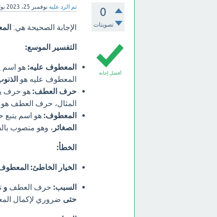
تم الرد عليه
نوفمبر 25، 2023
بو
0
تصويتات
الإجابة الصحيحة هي:
المع
التفسير الموسع:
المعطوف عليه:
هو اسم ي
أفضل إجابة
المعطوف عليه هو
الذنوب
حرف العطف:
هو حرف يرب
المثال، حرف العطف هو
المعطوف:
هو اسم يتبع ح
الصغائر
، وهو منصوب بالف
الخطأ:
الخيار الخاطئ:
المعطوف:
السبب:
حرف العطف
و
تف
حتى
ضروري لإكمال المعنى