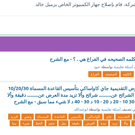
ة، قام بإصلاح جهاز الكمبيوتر الخاص بزميل خالد.
لكلمه الصحيحه في الفراغ هي . ؟ - مع الشرح
ف
أسئلة تعليمية
بواسطة
عبود
الكلمه
الصحيحه
الفراغ
قام الخبير في العروض التقديمية جاي كاواساكي بتأسيس القاعدة المسماة 10/20/30
لشرائح عن.......... شرائح وألا تزيد مدة العرض عن......... دقيقة وألا
ح
 تصنيف
أسئلة تعليمية
بواسطة
ابوعبدالله
التقديمية
جاي
كاواساكي
بتأسيس
القاعدة
المسماة
وتعني
لايزيد
وألا
تزيد
مدة
العرض
دقيقة
يقل
حجم
الخط
شيء
مما