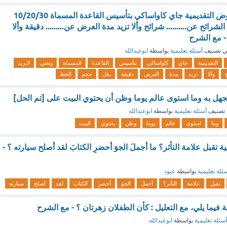
قام الخبير في العروض التقديمية جاي كاواساكي بتأسيس القاعدة المسماة 10/20/30
لشرائح عن.......... شرائح وألا تزيد مدة العرض عن......... دقيقة وألا
 مع الشرح
 تصنيف
أسئلة تعليمية
بواسطة
ابوعبدالله
التقديمية
جاي
كاواساكي
بتأسيس
القاعدة
المسماة
وتعني
لايزيد
وألا
تزيد
مدة
العرض
دقيقة
يقل
حجم
الخط
لجهل به وما استوى عالم يوما وظن أن يحتوي البيت على [تم الحل]
تصنيف
أسئلة تعليمية
بواسطة
ابوعبدالله
وما
استوى
عالم
يوما
وظن
يحتوي
البيت
ية تقبل علامة التأثر؟ ما أجملَ الجوَ أحضرِ الكتابَ لقد أصلح سيارته ؟ -
ئلة تعليمية
بواسطة
عبود
تقبل
علامة
التأثر؟
أجملَ
الجوَ
أحضرِ
الكتابَ
لقد
أصلح
سيارته
ة فيما يلي، مع التعليل : كأن الطفلان زهرتان ؟ - مع الشرح
أسئلة تعليمية
بواسطة
ابوعبدالله