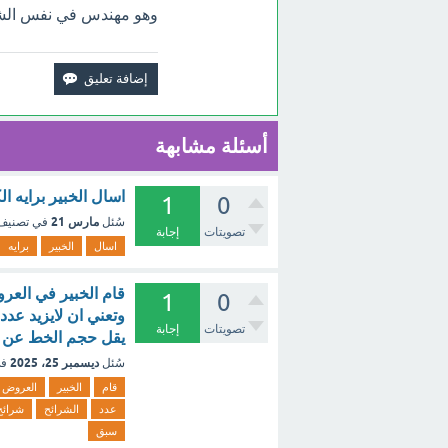
وهو مهندس في نفس الشرك
أسئلة مشابهة
اسال الخبير برايه ا
1
0
مارس 21
سُئل
في تصني
تصويتات
إجابة
اسال
الخبير
برايه
1
0
وتعني ان لايزيد عدد ا
تصويتات
إجابة
يقل حجم الخط عن 30 10 - 20 د 20 - 10 د 30 - 40 د لا شيء مما سبق - مع الشر
ديسمبر 25، 2025
سُئل
في
قام
الخبير
العروض
عدد
الشرائح
شرائح
سبق