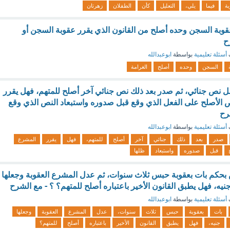
ية
فيما
يلي،
التعليل
كأن
الطفلان
زهرتان
عقوبة السجن وحده أصلح من القانون الذي يقرر عقوبة السجن أو
ح
أسئلة تعليمية
بواسطة
ابوعبدالله
السجن
وحده
أصلح
الغرامة
ل نص جنائي، ثم صدر بعد ذلك نص جنائي آخر أصلح للمتهم، فهل يقرر
الأصلح على الفعل الذي وقع قبل صدوره واستبعاد النص الذي وقع
رح
أسئلة تعليمية
بواسطة
ابوعبدالله
صدر
بعد
ذلك
جنائي
آخر
أصلح
للمتهم،
فهل
يقرر
المشرع
قبل
صدوره
واستبعاد
ظلها
حكم بات بعقوبة حبس ثلاث سنوات، ثم عدل المشرع العقوبة وجعلها
ه، فهل يطبق القانون الأخير باعتباره أصلح للمتهم؟ ؟ - مع الشرح
أسئلة تعليمية
بواسطة
ابوعبدالله
بات
بعقوبة
حبس
ثلاث
سنوات،
عدل
المشرع
العقوبة
وجعلها
جنيه،
فهل
يطبق
القانون
الأخير
باعتباره
أصلح
للمتهم؟