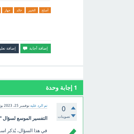
أصلح
الخبير
خالد
جهاز
1
إجابة وحدة
تم الرد عليه
نوفمبر 25، 2023
بو
0
تصويتات
التفسير الموسع لسؤال "أ
في هذا السؤال، يُذكر اس