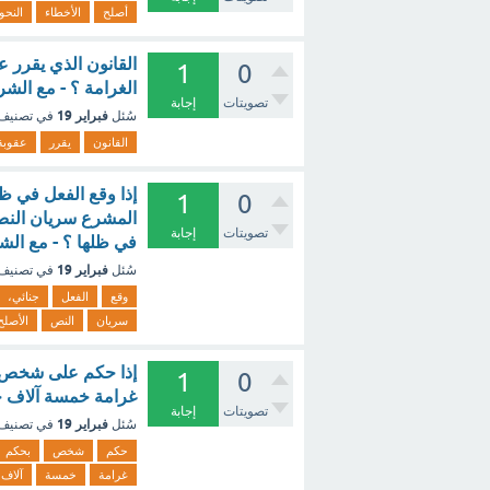
أصلح
الأخطاء
النحو
القانون الذي يقرر 
1
0
الغرامة ؟ - مع الشر
تصويتات
إجابة
فبراير 19
سُئل
في تصنيف
القانون
يقرر
عقوبة
إذا وقع الفعل في ظ
1
0
المشرع سريان النص 
تصويتات
إجابة
في ظلها ؟ - مع الش
فبراير 19
سُئل
في تصنيف
وقع
الفعل
جنائي،
سريان
النص
الأصلح
إذا حكم على شخص ب
1
0
غرامة خمسة آلاف جني
تصويتات
إجابة
فبراير 19
سُئل
في تصنيف
حكم
شخص
بحكم
غرامة
خمسة
آلاف