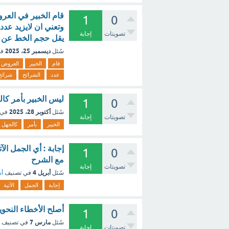
1
0
وتعني ان لايزيد عدد ا
تصويتات
إجابة
يقل حجم الخط عن -
ديسمبر 25، 2025
سُئل
في
قام
الخبير
العروض
عدد
الشرائح
شرائح
ليس الخبير بأمر كا
1
0
أكتوبر 28، 2025
سُئل
في 
تصويتات
إجابة
الخبير
بأمر
كالجهل
إجابة : أي الجمل الآت
1
0
مع الشرح
تصويتات
إجابة
أبريل 4
سُئل
في تصنيف
أس
إجابة
الجمل
الآتية
أصلح الأخطاء النحوي
1
0
مارس 7
سُئل
في تصنيف
تصويتات
إجابة