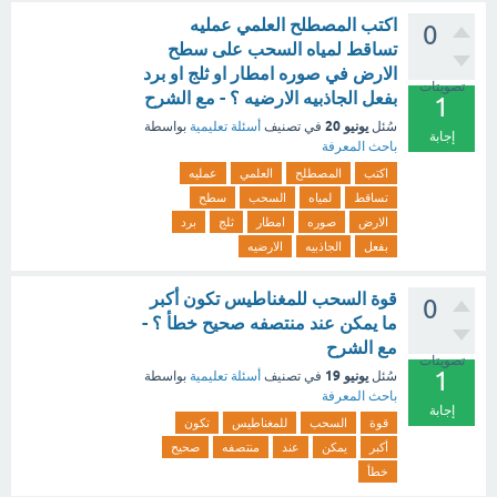
اكتب المصطلح العلمي عمليه
0
تساقط لمياه السحب على سطح
الارض في صوره امطار او ثلج او برد
تصويتات
بفعل الجاذبيه الارضيه ؟ - مع الشرح
1
يونيو 20
سُئل
في تصنيف
أسئلة تعليمية
بواسطة
إجابة
باحث المعرفة
اكتب
المصطلح
العلمي
عمليه
تساقط
لمياه
السحب
سطح
الارض
صوره
امطار
ثلج
برد
بفعل
الجاذبيه
الارضيه
قوة السحب للمغناطيس تكون أكبر
0
ما يمكن عند منتصفه صحيح خطأ ؟ -
مع الشرح
تصويتات
1
يونيو 19
سُئل
في تصنيف
أسئلة تعليمية
بواسطة
باحث المعرفة
إجابة
قوة
السحب
للمغناطيس
تكون
أكبر
يمكن
عند
منتصفه
صحيح
خطأ