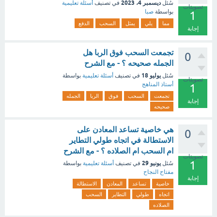
ديسمبر 4، 2023
سُئل
في تصنيف
أسئلة تعليمية
تصويتات
بواسطة
صبا
1
مما
يلي
يمثل
السحب
الدفع
إجابة
تجمعت السحب فوق الربا هل
0
الجمله صحيحه ؟ - مع الشرح
يوليو 18
سُئل
في تصنيف
أسئلة تعليمية
بواسطة
تصويتات
أستاذ المناهج
1
تجمعت
السحب
فوق
الربا
الجمله
إجابة
صحيحه
هي خاصية تساعد المعادن على
0
الاستطالة في اتجاه طولي التطاير
ام السحب ام الصلاده ؟ - مع الشرح
تصويتات
1
يونيو 29
سُئل
في تصنيف
أسئلة تعليمية
بواسطة
مفتاح النجاح
إجابة
خاصية
تساعد
المعادن
الاستطالة
اتجاه
طولي
التطاير
السحب
الصلاده