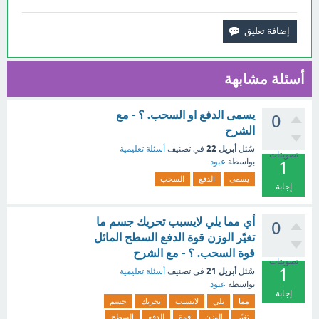
أسئلة مشابهة
يسمى الدفع او السحب. ؟ - مع
0
الشرح
أبريل 22
سُئل
في تصنيف
أسئلة تعليمية
تصويتات
بواسطة
عبود
1
يسمى
الدفع
السحب
إجابة
أي مما يلي لايسبب تحريك جسم ما
0
تغيّر الوزن قوة الدفع السطح المائل
قوة السحب. ؟ - مع الشرح
تصويتات
1
أبريل 21
سُئل
في تصنيف
أسئلة تعليمية
بواسطة
عبود
إجابة
مما
يلي
لايسبب
تحريك
جسم
تغيّر
الوزن
قوة
الدفع
السطح