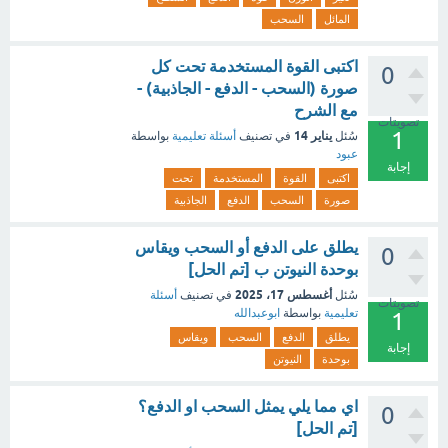
المائل
السحب
اكتبى القوة المستخدمة تحت كل
0
صورة (السحب - الدفع - الجاذبية) -
مع الشرح
تصويتات
1
يناير 14
سُئل
في تصنيف
أسئلة تعليمية
بواسطة
عبود
إجابة
اكتبى
القوة
المستخدمة
تحت
صورة
السحب
الدفع
الجاذبية
يطلق على الدفع أو السحب ويقاس
0
بوحدة النيوتن ب [تم الحل]
أغسطس 17، 2025
سُئل
في تصنيف
أسئلة
تصويتات
تعليمية
بواسطة
ابوعبدالله
1
يطلق
الدفع
السحب
ويقاس
إجابة
بوحدة
النيوتن
اي مما يلي يمثل السحب او الدفع؟
0
[تم الحل]