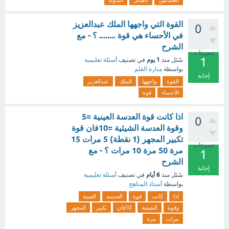
العثمانيين
القبائل
البدوية
القوة التي واجهها الملك عبدالعزيز
0
في الأحساء هي قوة ........ ؟ - مع
الشرح
تصويتات
1
1 يوم
سُئل
منذ
في تصنيف
أسئلة تعليمية
بواسطة
منارة العلم
إجابة
القوة
واجهها
الملك
عبدالعزيز
الأحساء
قوة
اذا كانت قوة العدسة العينية =5
0
وقوة العدسة الشيئية =10فان قوة
تكبير المجهر (1 نقطة) 5 مرات 15
تصويتات
مرة 50 مرة 10 مرات ؟ - مع
1
الشرح
إجابة
6 أيام
سُئل
منذ
في تصنيف
أسئلة تعليمية
بواسطة
أستاذ المناهج
اذا
كانت
قوة
العدسة
العينية
وقوة
الشيئية
10فان
تكبير
المجهر
مرات
مرة