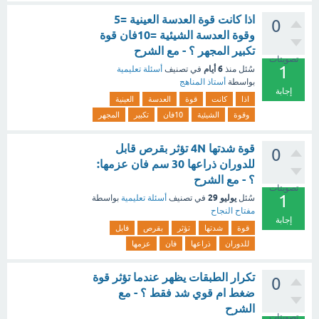
اذا كانت قوة العدسة العينية =5
0
وقوة العدسة الشيئية =10فان قوة
تكبير المجهر ؟ - مع الشرح
تصويتات
1
6 أيام
سُئل
منذ
في تصنيف
أسئلة تعليمية
بواسطة
أستاذ المناهج
إجابة
اذا
كانت
قوة
العدسة
العينية
وقوة
الشيئية
10فان
تكبير
المجهر
قوة شدتها 4N تؤثر بقرص قابل
0
للدوران ذراعها 30 سم فان عزمها:
؟ - مع الشرح
تصويتات
1
يوليو 29
سُئل
في تصنيف
أسئلة تعليمية
بواسطة
مفتاح النجاح
إجابة
قوة
شدتها
تؤثر
بقرص
قابل
للدوران
ذراعها
فان
عزمها
تكرار الطبقات يظهر عندما تؤثر قوة
0
ضغط ام قوي شد فقط ؟ - مع
الشرح
تصويتات