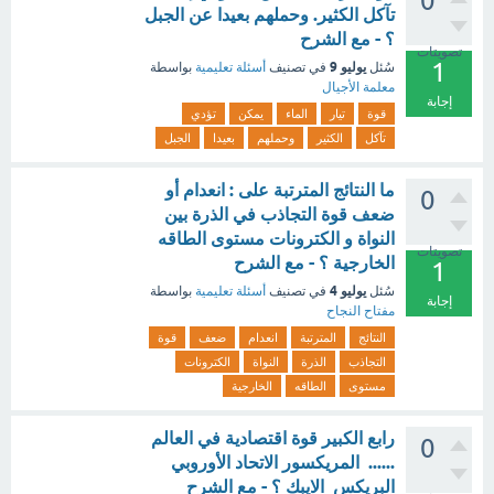
0
تآكل الكثير. وحملهم بعيدا عن الجبل
؟ - مع الشرح
تصويتات
1
يوليو 9
سُئل
في تصنيف
أسئلة تعليمية
بواسطة
معلمة الأجيال
إجابة
قوة
تيار
الماء
يمكن
تؤدي
تآكل
الكثير
وحملهم
بعيدا
الجبل
ما النتائج المترتبة على : ‏انعدام أو
0
ضعف قوة التجاذب في الذرة بين
النواة و الكترونات مستوى الطاقه
تصويتات
الخارجية ؟ - مع الشرح
1
يوليو 4
سُئل
في تصنيف
أسئلة تعليمية
بواسطة
إجابة
مفتاح النجاح
النتائج
المترتبة
انعدام
ضعف
قوة
التجاذب
الذرة
النواة
الكترونات
مستوى
الطاقه
الخارجية
رابع الكبير قوة اقتصادية في العالم
0
...... المريكسور الاتحاد الأوروبي
البريكس الايبك ؟ - مع الشرح