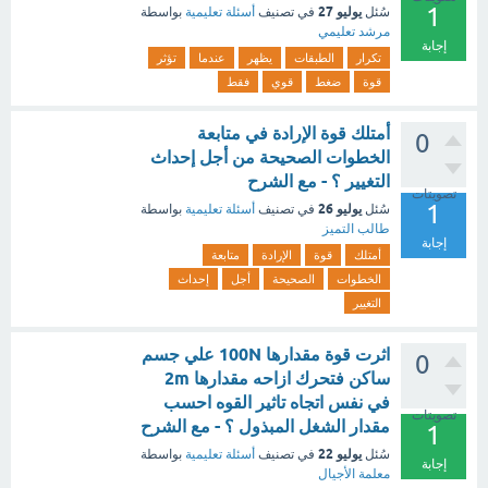
1
يوليو 27
سُئل
في تصنيف
أسئلة تعليمية
بواسطة
مرشد تعليمي
إجابة
تكرار
الطبقات
يظهر
عندما
تؤثر
قوة
ضغط
قوي
فقط
أمتلك قوة الإرادة في متابعة
0
الخطوات الصحيحة من أجل إحداث
التغيير ؟ - مع الشرح
تصويتات
1
يوليو 26
سُئل
في تصنيف
أسئلة تعليمية
بواسطة
طالب التميز
إجابة
أمتلك
قوة
الإرادة
متابعة
الخطوات
الصحيحة
أجل
إحداث
التغيير
اثرت قوة مقدارها 100N علي جسم
0
ساكن فتحرك ازاحه مقدارها 2m
في نفس اتجاه تاثير القوه احسب
تصويتات
مقدار الشغل المبذول ؟ - مع الشرح
1
يوليو 22
سُئل
في تصنيف
أسئلة تعليمية
بواسطة
إجابة
معلمة الأجيال