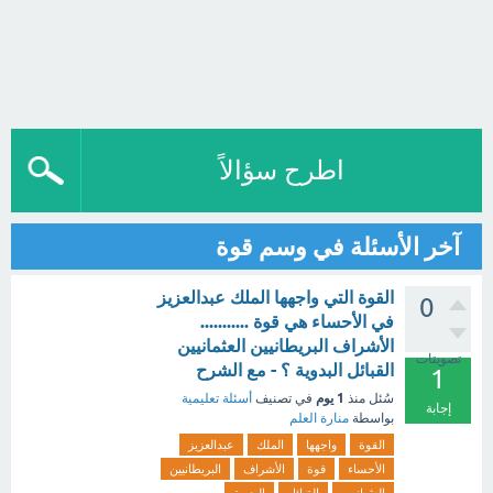
اطرح سؤالاً
آخر الأسئلة في وسم قوة
القوة التي واجهها الملك عبدالعزيز
0
في الأحساء هي قوة ...........
الأشراف البريطانيين العثمانيين
تصويتات
القبائل البدوية ؟ - مع الشرح
1
1 يوم
سُئل
منذ
في تصنيف
أسئلة تعليمية
إجابة
بواسطة
منارة العلم
القوة
واجهها
الملك
عبدالعزيز
الأحساء
قوة
الأشراف
البريطانيين