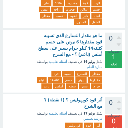
اثرت
قوة
مقدارها
100n
علي
جسم
ساكن
فتحرك
ازاحه
نفس
اتجاه
تاثير
القوه
احسب
مقدار
الشغل
المبذول
ما هو مقدار التسارع الذي تسببه
0
قوة مقدارها 6 نيوتن على جسم
كتلته14 كيلو جرام يسير على سطح
تصويتات
أملس (ناعم) ؟ - مع الشرح
1
يوليو 19
سُئل
في تصنيف
أسئلة تعليمية
بواسطة
إجابة
منارة العلم
مقدار
التسارع
تسببه
قوة
مقدارها
نيوتن
جسم
كتلته14
كيلو
جرام
يسير
سطح
أملس
ناعم
أثر قوة كوريوليس ؟ (1 نقطة) ؟ -
0
مع الشرح
يوليو 17
سُئل
في تصنيف
أسئلة تعليمية
بواسطة
تصويتات
مرشد تعليمي
0
أثر
قوة
كوريوليس