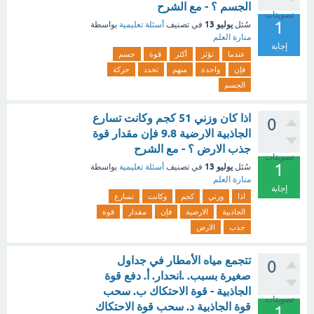
الجسم ؟ - مع الشرح
تصويتات
1
يوليو 13
سُئل
في تصنيف
أسئلة تعليمية
بواسطة
منارة العلم
إجابة
عندما
تؤثر
أكثر
قوة
جسم
فإن
واحدة
منهم
تحدد
حركة
الجسم
اذا كان وزني 51 كجم وكانت تسارع
0
الجاذبية الارضية 9.8 فإن مقدار قوة
جذب الارض ؟ - مع الشرح
تصويتات
1
يوليو 13
سُئل
في تصنيف
أسئلة تعليمية
بواسطة
منارة العلم
إجابة
اذا
وزني
كجم
وكانت
تسارع
الجاذبية
الارضية
فإن
مقدار
قوة
جذب
الارض
تتجمع مياه الأمطار في جداول
0
صغيرة بسبب. .انحدار. أ. دفع قوة
الجاذبية - قوة الاحتكاك ب. سحب
تصويتات
قوة الجاذبية د. سحب قوة الاحتكاك
1