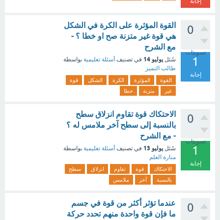
إجابة
القوة المؤثرة على الكرة في الشكل
0
هي قوة غير متزنة صح او خطا ؟ -
مع الشرح
تصويتات
1
يوليو 14
سُئل
في تصنيف
أسئلة تعليمية
بواسطة
طالب التميز
إجابة
القوة
المؤثرة
الكرة
الشكل
قوة
غير
متزنة
خطا
الاحتكاك قوة تقاوم انزلاق سطح
0
بالنسبة إلى سطح آخر ملامس له ؟
- مع الشرح
تصويتات
1
يوليو 13
سُئل
في تصنيف
أسئلة تعليمية
بواسطة
منارة العلم
إجابة
الاحتكاك
قوة
تقاوم
انزلاق
سطح
بالنسبة
آخر
ملامس
عندما تؤثر أكثر من قوة في جسم
0
ما فإن قوة واحدة منهم تحدد حركة